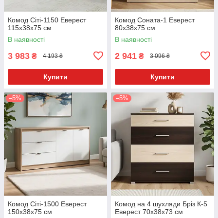
Комод Сіті-1150 Еверест
Комод Соната-1 Еверест
115x38x75 см
80x38x75 см
В наявності
В наявності
3 983
2 941
₴
₴
4 193 ₴
3 096 ₴
Купити
Купити
–5%
–5%
Комод Сіті-1500 Еверест
Комод на 4 шухляди Бріз К-5
150x38x75 см
Еверест 70x38x73 см