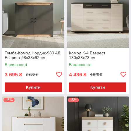
Тумба-Комод Нордик-980 4Д
Комод К-4 Еверест
Еверест 98x38x92 см
130x38x73 см
В наявності
В наявності
3 695
4 436
₴
₴
3 890 ₴
4 670 ₴
Купити
Купити
–5%
–5%