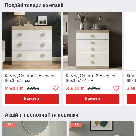
Подібні товари компанії
Комод Соната-1 Еверест
Комод Соната-2 Еверест
Комо
80x38x75 см
80x38x101 см
80x3
2 941
3 610
3 9
₴
₴
3 096 ₴
3 800 ₴
Купити
Купити
Акційні пропозиції та новинки
–5%
–5%