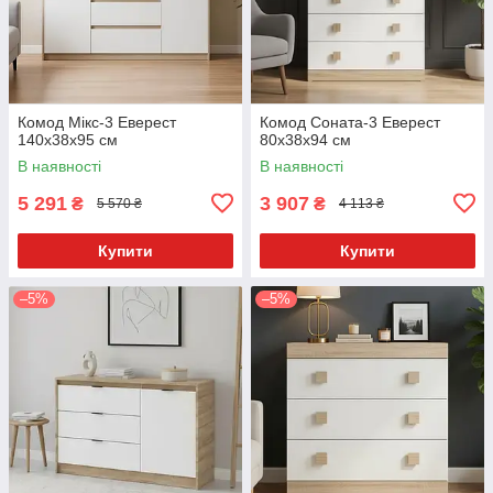
Комод Мікс-3 Еверест
Комод Соната-3 Еверест
140x38x95 см
80x38x94 см
В наявності
В наявності
5 291
3 907
₴
₴
5 570 ₴
4 113 ₴
Купити
Купити
–5%
–5%