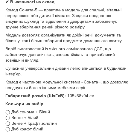
✔ В наявності на складі
Комод Соната-5 — практична модель для спальні, вітальні,
передпокою або дитячої кімнати. Завдяки поєднанню
висувних шухляд та відділення з дверцятами забезпечує
зручне зберігання речей різного розміру.
Модель дозволяє організувати як дрібні речі, документи та
білизну, так і більш габаритні предмети домашнього вжитку.
Виріб виготовлений із якісного ламінованого ДСП, що
забезпечує довговічність, зносостійкість та привабливий
зовнішній вигляд.
Сучасний універсальний дизайн легко впишеться в будь-який
інтер’єр.
Комод є частиною модульної системи «Соната», що дозволяє
поєднувати його з іншими меблями серії.
Габаритний розмір (ШхГхВ):
105х38х94 см
Кольори на вибір
◯ Дуб сонома + Білий
◯ Венге + Білий
◯ Венге + Крафт золотий
◯ Дуб крафт білий