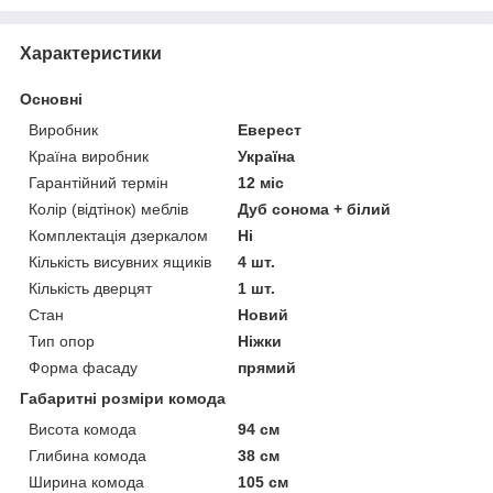
Характеристики
Основні
Виробник
Еверест
Країна виробник
Україна
Гарантійний термін
12 міс
Колір (відтінок) меблів
Дуб сонома + білий
Комплектація дзеркалом
Ні
Кількість висувних ящиків
4 шт.
Кількість дверцят
1 шт.
Стан
Новий
Тип опор
Ніжки
Форма фасаду
прямий
Габаритні розміри комода
Висота комода
94 см
Глибина комода
38 см
Ширина комода
105 см