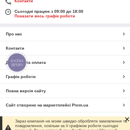
Контакти
Сьогодні працює з 09:00 до 18:00
Показати весь графік роботи
Про нас
Контакти
КНОПКА
Доставка та оплата
ЗВ'ЯЗКУ
Графік роботи
Функціональні вироби з розстібним
механізмом стануть зручним місцем для
Повна версія сайту
зберігання одягу, предметів побуту чи
інших речей.
Сайт створено на маркетплейсі
Prom.ua
Комоди
Виготовляються з екологічно чистих матеріалів, мають
Політика конфіденційності
Зараз компанія не може швидко обробляти замовлення та
ультрамодний дизайн та чудово впишуться в інтер'єр.
повідомлення, оскільки за її графіком роботи сьогодні