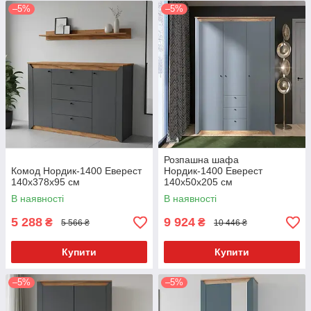
–5%
–5%
Розпашна шафа
Комод Нордик-1400 Еверест
Нордик-1400 Еверест
140x378x95 см
140x50x205 см
В наявності
В наявності
5 288
9 924
₴
₴
5 566 ₴
10 446 ₴
Купити
Купити
–5%
–5%