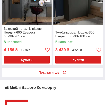
Закритий пенал із нішою
Нордик-600 Еверест
Тумба-комод Нордик-800
60x38x205 см
Еверест 80x38x100 см
В наявності
В наявності
4 156
3 439
₴
₴
4 375 ₴
3 620 ₴
Купити
Купити
Показати ще
🛋️ Меблі Вашого Комфорту