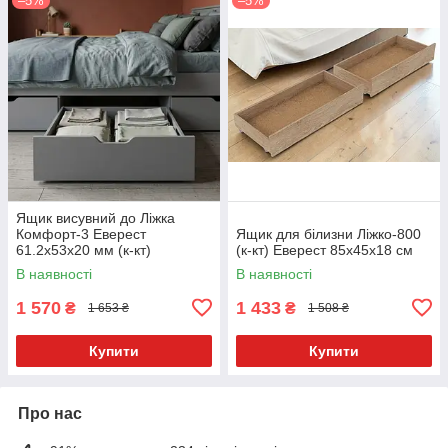
–5%
–5%
Ящик висувний до Ліжка
Комфорт-3 Еверест
Ящик для білизни Ліжко-800
61.2х53х20 мм (к-кт)
(к-кт) Еверест 85х45х18 см
В наявності
В наявності
1 570
1 433
₴
₴
1 653 ₴
1 508 ₴
Купити
Купити
Про нас