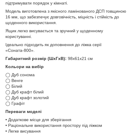
підтримувати порядок у кімнаті.
Модель виготовлена з якісного ламінованого ДСП товщиною
16 мм, що забезпечує довговічність, міцність і стійкість до
щоденного використання.
Ящик легко висувається та зручний у щоденному
користуванні.
Ідеально підходить як доповнення до ліжка серії
«Соната-800».
Габаритний розмір (ШхГхВ):
98х61х21 см
Кольори на вибір
◯ Дуб сонома
◯ Венге
◯ Білий
◯ Дуб крафт білий
◯ Дуб крафт золотий
◯ Графіт
Переваги моделі
• Додаткове місце для зберігання
• Раціональне використання простору під ліжком
• Легке висування