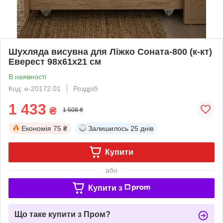
Шухляда висувна для Ліжко Соната-800 (к-кт)
Еверест 98х61х21 см
В наявності
Код: е-20172.01
Роздріб
1 433
₴
1 508 ₴
Економія
75 ₴
Залишилось
25 днів
Купити
або
Купити з
Що таке купити з Пром?