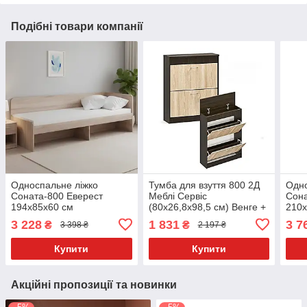
Подібні товари компанії
Односпальне ліжко
Тумба для взуття 800 2Д
Одно
Соната-800 Еверест
Меблі Сервіс
Сона
194x85x60 см
(80х26,8х98,5 см) Венге +
210x
самоа
3 228
1 831
3 7
₴
₴
3 398 ₴
2 197 ₴
Купити
Купити
Акційні пропозиції та новинки