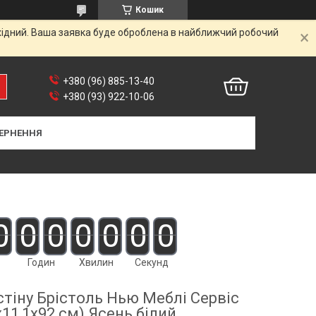
Кошик
ихідний. Ваша заявка буде оброблена в найближчий робочий
+380 (96) 885-13-40
+380 (93) 922-10-06
ЕРНЕННЯ
0
0
0
0
0
0
0
Годин
Хвилин
Секунд
стіну Брістоль Нью Меблі Сервіс
х11,1х92 см) Ясень білий