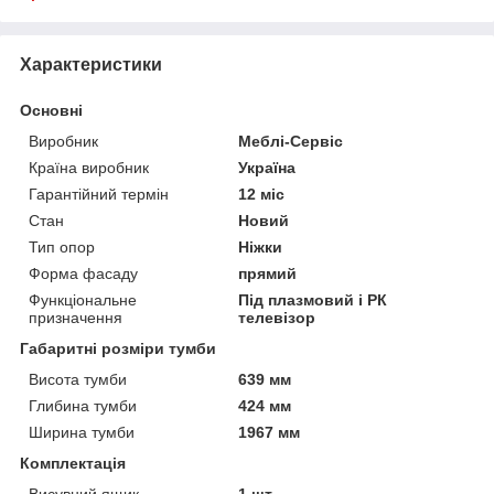
Характеристики
Основні
Виробник
Меблі-Сервіс
Країна виробник
Україна
Гарантійний термін
12 міс
Стан
Новий
Тип опор
Ніжки
Форма фасаду
прямий
Функціональне
Під плазмовий і РК
призначення
телевізор
Габаритні розміри тумби
Висота тумби
639 мм
Глибина тумби
424 мм
Ширина тумби
1967 мм
Комплектація
Висувний ящик
1 шт.