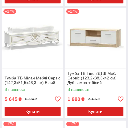
–17%
–17%
Тумба ТВ Тіпс 2Д1Ш Меблі
Тумба ТВ Мілан Меблі Сервіс
Сервіс (123,2х38,3х42 см)
(142,3х51,5х46,3 см) Білий
Дуб самоа + білий
В наявності
В наявності
5 645
1 980
₴
₴
6 774 ₴
2 376 ₴
Купити
Купити
–17%
–17%