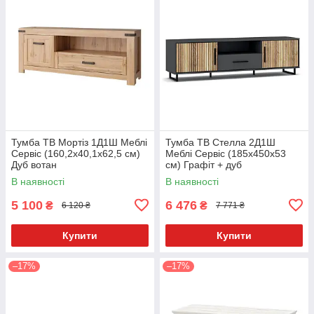
Тумба ТВ Мортіз 1Д1Ш Меблі
Тумба ТВ Стелла 2Д1Ш
Сервіс (160,2х40,1х62,5 см)
Меблі Сервіс (185х450х53
Дуб вотан
см) Графіт + дуб
В наявності
В наявності
5 100
6 476
₴
₴
6 120 ₴
7 771 ₴
Купити
Купити
–17%
–17%