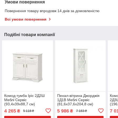
Умови повернення
Повернення товару впродовж 14 днів за домовленістю
Всі умови повернення
Подібні товари компанії
Комод-тумба Іріс 2Д2Ш
Пенал-вітрина Джорджія
Комо
Меблі Сервіс
1Д1В Меблі Сервіс
2Д3Ш
(93,4х39х88,7 см)
(81,6х37,6х204,8 см)
(196
Андерсон
Андерсон
Анд
4 265
5 986
7 0
₴
₴
5 118 ₴
7 183 ₴