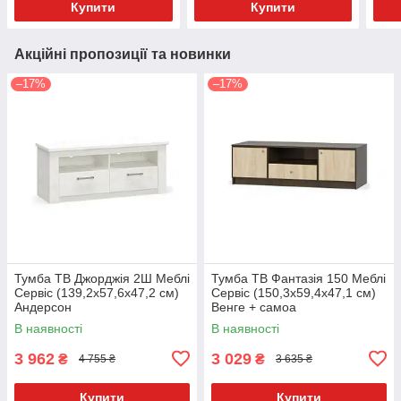
Купити
Купити
Акційні пропозиції та новинки
–17%
–17%
Тумба ТВ Джорджія 2Ш Меблі
Тумба ТВ Фантазія 150 Меблі
Сервіс (139,2х57,6х47,2 см)
Сервіс (150,3х59,4х47,1 см)
Андерсон
Венге + самоа
В наявності
В наявності
3 962
3 029
₴
₴
4 755 ₴
3 635 ₴
Купити
Купити