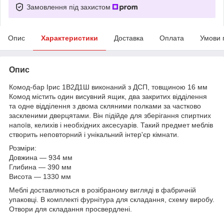
Замовлення під захистом
Опис
Характеристики
Доставка
Оплата
Умови 
Опис
Комод-бар Ірис 1В2Д1Ш виконаний з ДСП, товщиною 16 мм
Комод містить один висувний ящик, два закритих відділення
та одне відділення з двома скляними полками за частково
заскленими дверцятами. Він підійде для зберігання спиртних
напоїв, келихів і необхідних аксесуарів. Такий предмет меблів
створить неповторний і унікальний інтер'єр кімнати.
Розміри:
Довжина ― 934 мм
Глибина ― 390 мм
Висота ― 1330 мм
Меблі доставляються в розібраному вигляді в фабричній
упаковці. В комплекті фурнітура для складання, схему виробу.
Отвори для складання просвердлені.