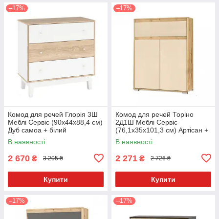
–17%
–17%
Комод для речей Глорія 3Ш
Комод для речей Торіно
Меблі Сервіс (90х44х88,4 см)
2Д1Ш Меблі Сервіс
Дуб самоа + білий
(76,1х35х101,3 см) Артісан +
шампань
В наявності
В наявності
2 670
2 271
₴
₴
3 205 ₴
2 726 ₴
Купити
Купити
–17%
–17%