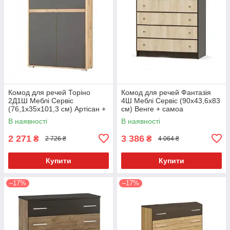
Комод для речей Торіно
Комод для речей Фантазія
2Д1Ш Меблі Сервіс
4Ш Меблі Сервіс (90х43,6х83
(76,1х35х101,3 см) Артісан +
см) Венге + самоа
сірий
В наявності
В наявності
2 271
3 386
₴
₴
2 726 ₴
4 064 ₴
Купити
Купити
–17%
–17%