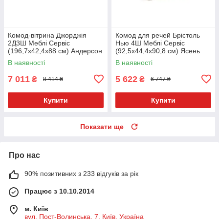
Комод-вітрина Джорджія
Комод для речей Брістоль
2Д3Ш Меблі Сервіс
Нью 4Ш Меблі Сервіс
(196,7х42,4х88 см) Андерсон
(92,5х44,4х90,8 см) Ясень
білий
В наявності
В наявності
7 011
5 622
₴
₴
8 414 ₴
6 747 ₴
Купити
Купити
Показати ще
Про нас
90% позитивних з 233 відгуків за рік
Працює з 10.10.2014
м. Київ
вул. Пост-Волинська, 7, Київ, Україна