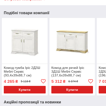
Подібні товари компанії
Комод-тумба Іріс 2Д2Ш
Комод для речей Іріс
Комо
Меблі Сервіс
3Д1Ш Меблі Сервіс
2Д3Ш
(93,4х39х88,7 см)
(137,6х39х88,7 см)
(196
Андерсон
Андерсон + дуб золотий
Анд
4 265
5 312
7 0
₴
₴
5 118 ₴
6 374 ₴
Купити
Купити
Акційні пропозиції та новинки