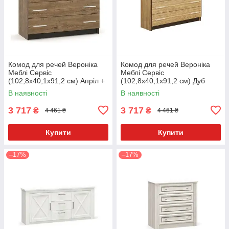
Комод для речей Вероніка
Комод для речей Вероніка
Меблі Сервіс
Меблі Сервіс
(102,8х40,1х91,2 см) Апріл +
(102,8х40,1х91,2 см) Дуб
венге
самоа + венге
В наявності
В наявності
3 717
3 717
₴
₴
4 461 ₴
4 461 ₴
Купити
Купити
–17%
–17%