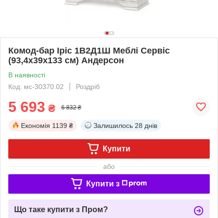
Комод-бар Іріс 1В2Д1Ш Меблі Сервіс
(93,4х39х133 см) Андерсон
В наявності
Код: мс-30370.02
Роздріб
5 693
₴
6 832 ₴
Економія
1139 ₴
Залишилось
28 днів
Купити
або
Купити з
Що таке купити з Пром?