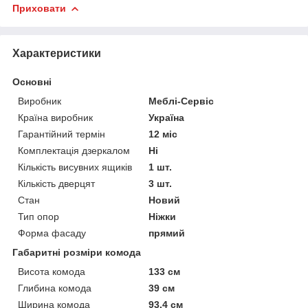
Приховати
Характеристики
Основні
Виробник
Меблі-Сервіс
Країна виробник
Україна
Гарантійний термін
12 міс
Комплектація дзеркалом
Ні
Кількість висувних ящиків
1 шт.
Кількість дверцят
3 шт.
Стан
Новий
Тип опор
Ніжки
Форма фасаду
прямий
Габаритні розміри комода
Висота комода
133 см
Глибина комода
39 см
Ширина комода
93.4 см