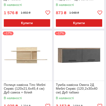
В наявності
В наявності
1 576
873
₴
₴
1 892 ₴
1 048 ₴
Купити
Купити
–17%
–17%
Полиця навісна Тіпс Меблі
Тумба навісна Омега 2Д
Сервіс (120х21,6х45,4 см)
Меблі Сервіс (120,2х30х40
Дуб самоа + білий
см) Дуб табако
В наявності
В наявності
1 028
2 153