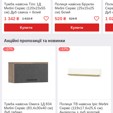
Тумба навісна Тіпс 1Д
Полиця навісна Бруклін
Поли
Меблі Сервіс (120х23х55
Меблі Сервіс (25х15х25
Серв
см) Дуб самоа + білий
см) Білий
Дуб 
1 342
520
1 0
₴
₴
1 610 ₴
624 ₴
Купити
Купити
Акційні пропозиції та новинки
–17%
–17%
Тумба навісна Омега 1Д 834
Полиця ТВ навісна Іріс Меблі
Меблі Сервіс (83,4х30х40 см)
Сервіс (119х17,6х25,6 см)
Дуб табако
Андерсон + дуб золотий