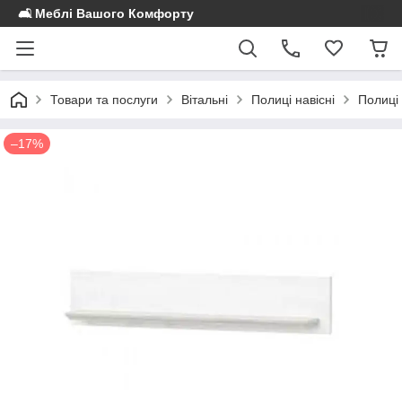
🛋️ Меблі Вашого Комфорту
Товари та послуги
Вітальні
Полиці навісні
Полиці 
–17%