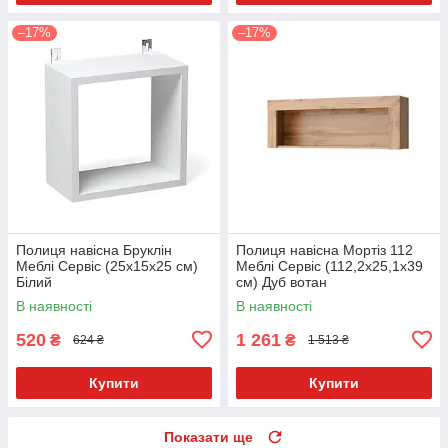
–17%
–17%
Полиця навісна Бруклін
Полиця навісна Мортіз 112
Меблі Сервіс (25х15х25 см)
Меблі Сервіс (112,2х25,1х39
Білий
см) Дуб вотан
В наявності
В наявності
520
1 261
₴
₴
624 ₴
1 513 ₴
Купити
Купити
Показати ще