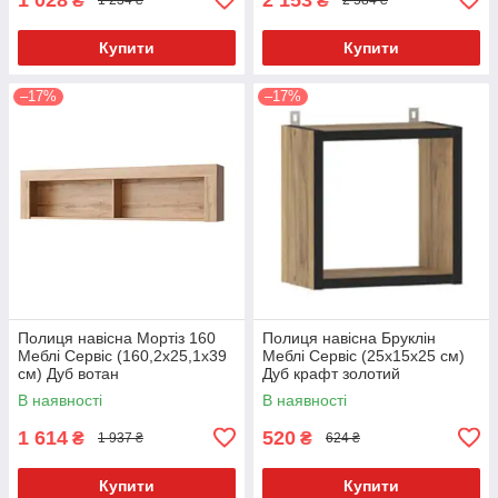
₴
₴
1 234 ₴
2 584 ₴
Купити
Купити
–17%
–17%
Полиця навісна Мортіз 160
Полиця навісна Бруклін
Меблі Сервіс (160,2х25,1х39
Меблі Сервіс (25х15х25 см)
см) Дуб вотан
Дуб крафт золотий
В наявності
В наявності
1 614
520
₴
₴
1 937 ₴
624 ₴
Купити
Купити