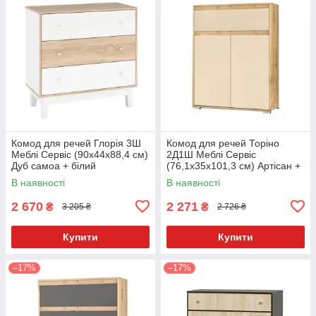
Комод для речей Глорія 3Ш
Комод для речей Торіно
Меблі Сервіс (90х44х88,4 см)
2Д1Ш Меблі Сервіс
Дуб самоа + білий
(76,1х35х101,3 см) Артісан +
шампань
В наявності
В наявності
2 670
2 271
₴
₴
3 205 ₴
2 726 ₴
Купити
Купити
–17%
–17%