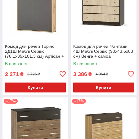
Комод для речей Торіно
Комод для речей Фантазія
2Д1Ш Меблі Сервіс
4Ш Меблі Сервіс (90х43,6х83
(76,1х35х101,3 см) Артісан +
см) Венге + самоа
сірий
В наявності
В наявності
2 271
3 386
₴
₴
2 726 ₴
4 064 ₴
Купити
Купити
–17%
–17%