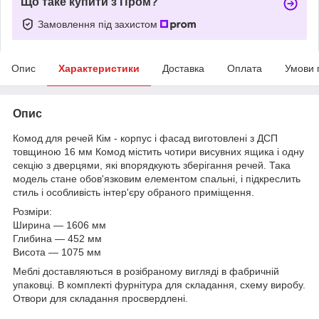
Що таке купити з Пром?
Замовлення під захистом
Опис
Характеристики
Доставка
Оплата
Умови 
Опис
Комод для речей Кім - корпус і фасад виготовлені з ДСП
товщиною 16 мм Комод містить чотири висувних ящика і одну
секцію з дверцями, які впорядкують зберігання речей. Така
модель стане обов'язковим елементом спальні, і підкреслить
стиль і особливість інтер'єру обраного приміщення.
Розміри:
Ширина ― 1606 мм
Глибина ― 452 мм
Висота ― 1075 мм
Меблі доставляються в розібраному вигляді в фабричній
упаковці. В комплекті фурнітура для складання, схему виробу.
Отвори для складання просвердлені.