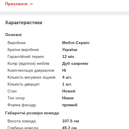
Приховати
Характеристики
Основні
Виробник
Меблі-Сервіс
Країна виробник
Україна
Гарантійний термін
12 міс
Колір (відтінок) меблів
Дуб санремо
Комплектація дзеркалом
Ні
Кількість висувних ящиків
4 шт.
Кількість дверцят
1 шт.
Стан
Новий
Тип опор
Ніжки
Форма фасаду
прямий
Габаритні розміри комода
Висота комода
107.5 см
Глибина комода
45.2 см