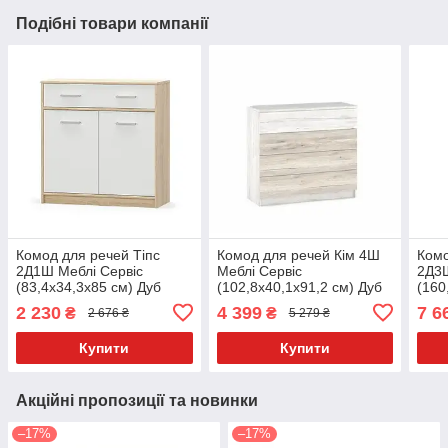
Подібні товари компанії
Комод для речей Тіпс
Комод для речей Кім 4Ш
Комо
2Д1Ш Меблі Сервіс
Меблі Сервіс
2Д3Ш
(83,4х34,3х85 см) Дуб
(102,8х40,1х91,2 см) Дуб
(160
самоа + білий
санремо + карі білий
вота
2 230
4 399
7 6
₴
₴
2 676 ₴
5 279 ₴
Купити
Купити
Акційні пропозиції та новинки
–17%
–17%