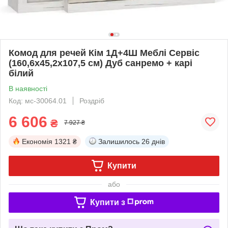
Комод для речей Кім 1Д+4Ш Меблі Сервіс
(160,6х45,2х107,5 см) Дуб санремо + карі
білий
В наявності
Код: мс-30064.01
Роздріб
6 606
₴
7 927 ₴
Економія
1321 ₴
Залишилось
26 днів
Купити
або
Купити з