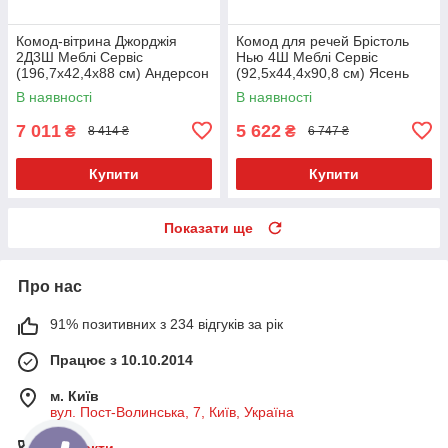
Комод-вітрина Джорджія
Комод для речей Брістоль
2Д3Ш Меблі Сервіс
Нью 4Ш Меблі Сервіс
(196,7х42,4х88 см) Андерсон
(92,5х44,4х90,8 см) Ясень
білий
В наявності
В наявності
7 011
5 622
₴
₴
8 414 ₴
6 747 ₴
Купити
Купити
Показати ще
Про нас
91% позитивних з 234 відгуків за рік
Працює з 10.10.2014
м. Київ
вул. Пост-Волинська, 7, Київ, Україна
Контакти