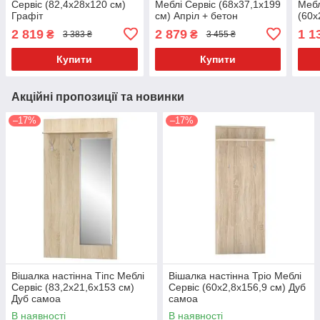
Сервіс (82,4х28х120 см)
Меблі Сервіс (68х37,1х199
Мебл
Графіт
см) Апріл + бетон
(60х
2 819
2 879
1 1
₴
₴
3 383 ₴
3 455 ₴
Купити
Купити
Акційні пропозиції та новинки
–17%
–17%
Вішалка настінна Тіпс Меблі
Вішалка настінна Тріо Меблі
Сервіс (83,2х21,6х153 см)
Сервіс (60х2,8х156,9 см) Дуб
Дуб самоа
самоа
В наявності
В наявності