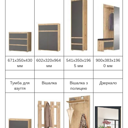
671х350х430
602х320х964
541х350х196
900х383х196
мм
мм
5 мм
0 мм
Тумба для
Вішалка
Вішалка з
Дзеркало
взуття
полицею