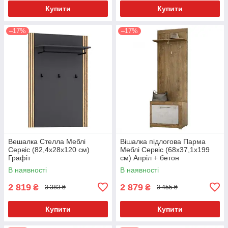
Купити
Купити
–17%
–17%
Вешалка Стелла Меблі
Вішалка підлогова Парма
Сервіс (82,4х28х120 см)
Меблі Сервіс (68х37,1х199
Графіт
см) Апріл + бетон
В наявності
В наявності
2 819
2 879
₴
₴
3 383 ₴
3 455 ₴
Купити
Купити