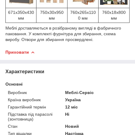
671х350х430
750х30х950
760х265х110
760х18х800
мм
мм
0 мм
мм
Меблі доставляються в розібраному вигляді в фабричного
паковання. У комплекті фурнітура для збирання, схема
виробу. Отвори для збирання просвердлені.
Приховати
Характеристики
Основні
Виробник
Меблі-Сервіс
Країна виробник
Україна
Гарантійний термін
12 міс
Підставка під парасолі
Ні
(зонтовница)
Стан
Новий
Тип вішалки
Настінна