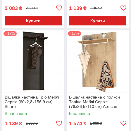
2 083
1 139
₴
₴
2 500 ₴
1 367 ₴
Купити
Купити
–17%
–17%
Вішалка настінна Тріо Меблі
Вішалка настінна с полкой
Сервіс (60х2,8х156,9 см)
Торіно Меблі Сервіс
Венге
(76х26,5х110 см) Артісан
В наявності
В наявності
1 139
1 574
₴
₴
1 367 ₴
1 889 ₴