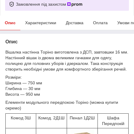
Замовлення під захистом
Опис
Характеристики
Доставка
Оплата
Умови п
Опис
Вішалка настінна Торіно виготовлена з ДСП, завтовшки 16 мм.
Настінний вішак із двома великими гачками для одягу,
полицею для головних уборів і дзеркалом. Така конструкція
створить необхідні умови для комфортного зберігання речей.
Розміри:
Ширина — 750 мм
Глибина — 30 мм
Висота — 950 мм
Елементи модульного передпокою Торіно (можна купити
окремо)
Комод 3Ш
Комод. 2Д1Ш
Пенал 1Д2Ш
Шафа
Передпокій