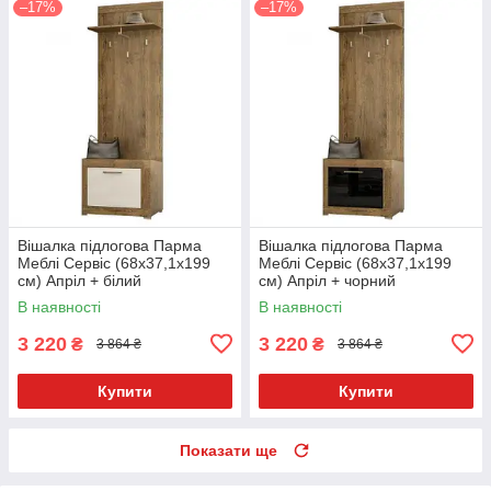
–17%
–17%
Вішалка підлогова Парма
Вішалка підлогова Парма
Меблі Сервіс (68х37,1х199
Меблі Сервіс (68х37,1х199
см) Апріл + білий
см) Апріл + чорний
В наявності
В наявності
3 220
3 220
₴
₴
3 864 ₴
3 864 ₴
Купити
Купити
Показати ще