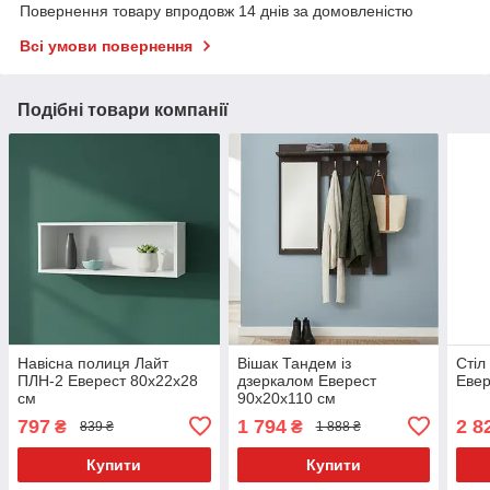
Повернення товару впродовж 14 днів за домовленістю
Всі умови повернення
Подібні товари компанії
Навісна полиця Лайт
Вішак Тандем із
Стіл
ПЛН-2 Еверест 80x22x28
дзеркалом Еверест
Евер
см
90x20x110 см
797
1 794
2 8
₴
₴
839 ₴
1 888 ₴
Купити
Купити