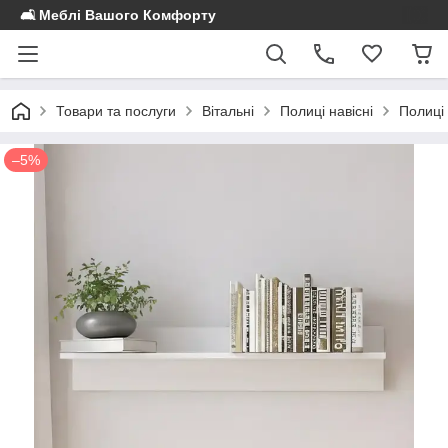
🛋️ Меблі Вашого Комфорту
Товари та послуги
Вітальні
Полиці навісні
Полиці 
–5%