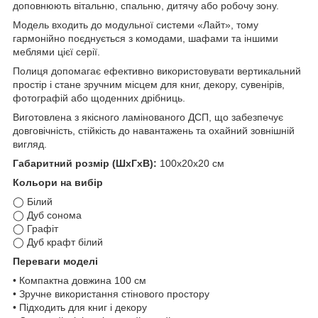
доповнюють вітальню, спальню, дитячу або робочу зону.
Модель входить до модульної системи «Лайт», тому
гармонійно поєднується з комодами, шафами та іншими
меблями цієї серії.
Полиця допомагає ефективно використовувати вертикальний
простір і стане зручним місцем для книг, декору, сувенірів,
фотографій або щоденних дрібниць.
Виготовлена з якісного ламінованого ДСП, що забезпечує
довговічність, стійкість до навантажень та охайний зовнішній
вигляд.
Габаритний розмір (ШхГхВ):
100х20х20 см
Кольори на вибір
◯ Білий
◯ Дуб сонома
◯ Графіт
◯ Дуб крафт білий
Переваги моделі
• Компактна довжина 100 см
• Зручне використання стінового простору
• Підходить для книг і декору