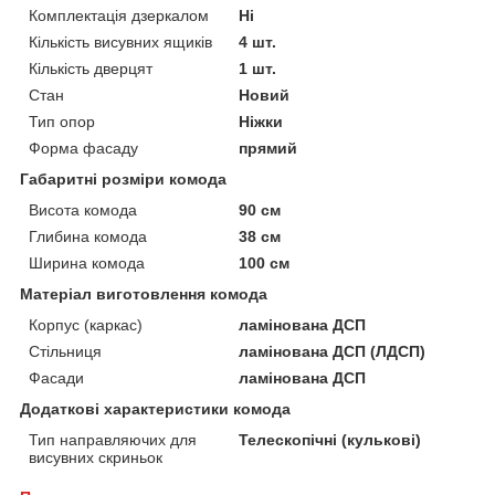
Комплектація дзеркалом
Ні
Кількість висувних ящиків
4 шт.
Кількість дверцят
1 шт.
Стан
Новий
Тип опор
Ніжки
Форма фасаду
прямий
Габаритні розміри комода
Висота комода
90 см
Глибина комода
38 см
Ширина комода
100 см
Матеріал виготовлення комода
Корпус (каркас)
ламінована ДСП
Стільниця
ламінована ДСП (ЛДСП)
Фасади
ламінована ДСП
Додаткові характеристики комода
Тип направляючих для
Телескопічні (кулькові)
висувних скриньок