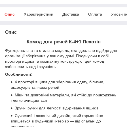
Опис
Характеристики
Доставка
Оплата
Умови п
Опис
Комод для речей К-4+1 Пєхотін
Функціональна та стильна модель, яка ідеально підійде для
організації зберігання у вашому домі. Поєднуючи в собі
просторі ящики та компактну конструкцію, цей комод
забезпечить лад і зручність.
Особливості:
4 просторі ящики для зберігання одягу, білизни,
аксесуарів та інших речей
Міцні та довговічні матеріали, які стійкі до пошкоджень
і легко очищаються
Зручні ручки для легкості відкривання ящиків
Сучасний і лаконічний дизайн, який гармонійно
впишеться в будь-який інтер'єр — від спальні до
передпокою