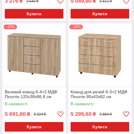
3 276
5 049,90
₴
₴
3 640 ₴
5 611 ₴
Купити
Купити
–10%
–10%
Великий комод К-4+2 МДФ
Комод для речей К-3+2 МДФ
Пєхотін 120х38х86,8 см
Пєхотін 80х43х82 см
В наявності
В наявності
5 691,60
5 295,60
₴
₴
6 324 ₴
5 884 ₴
Купити
Купити