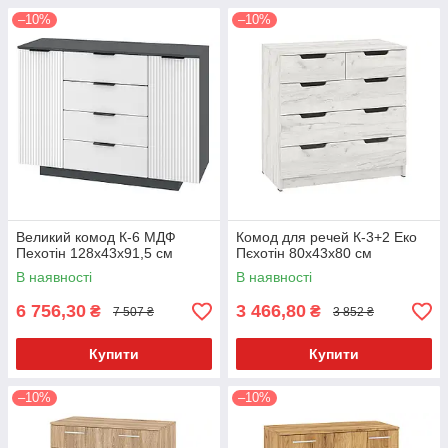
–10%
–10%
Великий комод К-6 МДФ
Комод для речей К-3+2 Еко
Пехотін 128х43х91,5 см
Пєхотін 80х43х80 см
В наявності
В наявності
6 756,30
3 466,80
₴
₴
7 507 ₴
3 852 ₴
Купити
Купити
–10%
–10%