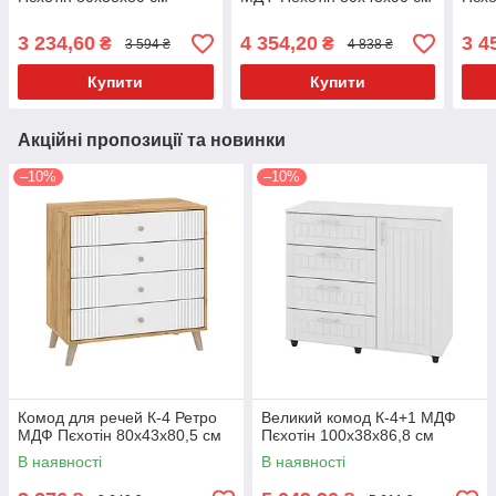
3 234,60
4 354,20
3 4
₴
₴
3 594 ₴
4 838 ₴
Купити
Купити
Акційні пропозиції та новинки
–10%
–10%
Комод для речей К-4 Ретро
Великий комод К-4+1 МДФ
МДФ Пєхотін 80х43х80,5 см
Пєхотін 100х38х86,8 см
В наявності
В наявності