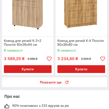
Комод для речей К-3+2
Комод для речей К-4 Пєхотін
Пєхотін 80х38х94 см
80х38х80 см
В наявності
В наявності
3 589,20
3 234,60
₴
₴
3 988 ₴
3 594 ₴
Купити
Купити
Показати ще
Про нас
90% позитивних з 233 відгуків за рік