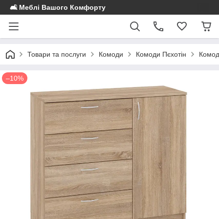
🛋️ Меблі Вашого Комфорту
Товари та послуги
Комоди
Комоди Пєхотін
Комод
–10%