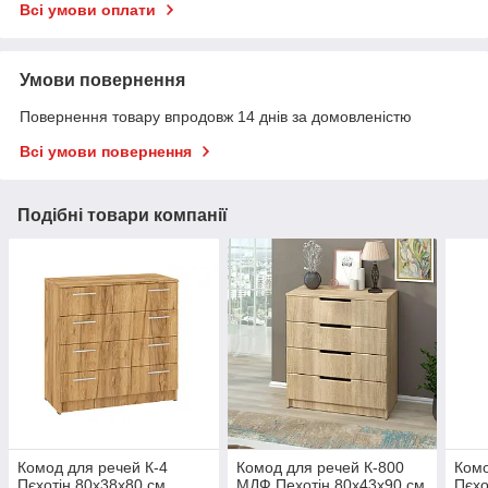
Всі умови оплати
Умови повернення
Повернення товару впродовж 14 днів за домовленістю
Всі умови повернення
Подібні товари компанії
Комод для речей К-4
Комод для речей К-800
Комо
Пєхотін 80х38х80 см
МДФ Пехотін 80х43х90 см
Пєхо