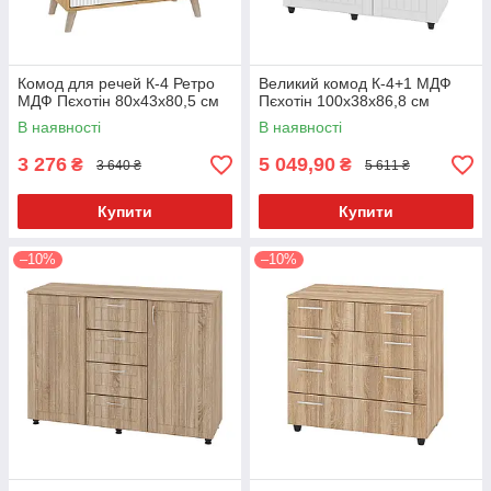
Комод для речей К-4 Ретро
Великий комод К-4+1 МДФ
МДФ Пєхотін 80х43х80,5 см
Пєхотін 100х38х86,8 см
В наявності
В наявності
3 276
5 049,90
₴
₴
3 640 ₴
5 611 ₴
Купити
Купити
–10%
–10%