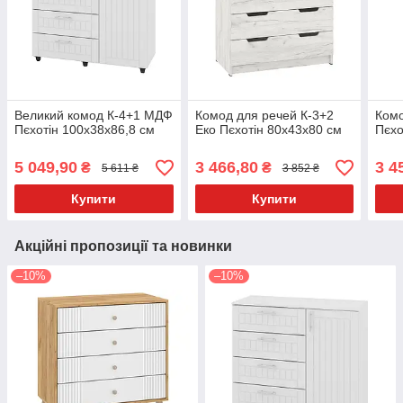
Великий комод К-4+1 МДФ
Комод для речей К-3+2
Комо
Пєхотін 100х38х86,8 см
Еко Пєхотін 80х43х80 см
Пєхо
5 049,90
3 466,80
3 4
₴
₴
5 611 ₴
3 852 ₴
Купити
Купити
Акційні пропозиції та новинки
–10%
–10%