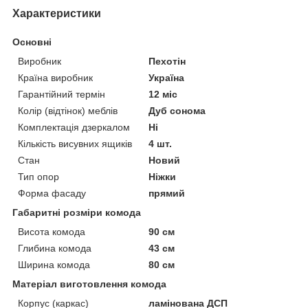
Характеристики
Основні
Виробник
Пехотін
Країна виробник
Україна
Гарантійний термін
12 міс
Колір (відтінок) меблів
Дуб сонома
Комплектація дзеркалом
Ні
Кількість висувних ящиків
4 шт.
Стан
Новий
Тип опор
Ніжки
Форма фасаду
прямий
Габаритні розміри комода
Висота комода
90 см
Глибина комода
43 см
Ширина комода
80 см
Матеріал виготовлення комода
Корпус (каркас)
ламінована ДСП