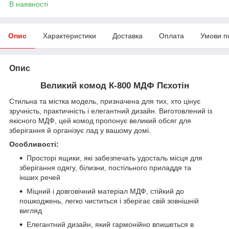
В наявності
Опис
Характеристики
Доставка
Оплата
Умови п
Опис
Великий комод К-800 МДФ Пєхотін
Стильна та містка модель, призначена для тих, хто цінує
зручність, практичність і елегантний дизайн. Виготовлений із
якісного МДФ, цей комод пропонує великий обсяг для
зберігання й організує лад у вашому домі.
Особливості:
Просторі ящики, які забезпечать удосталь місця для
зберігання одягу, білизни, постільного приладдя та
інших речей
Міцний і довговічний матеріал МДФ, стійкий до
пошкоджень, легко чиститься і зберігає свій зовнішній
вигляд
Елегантний дизайн, який гармонійно впишеться в