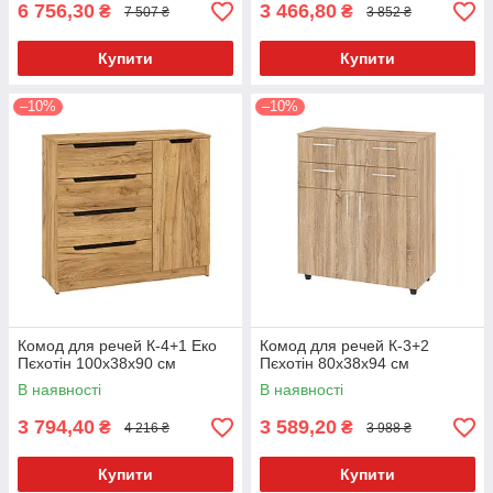
6 756,30
3 466,80
₴
₴
7 507 ₴
3 852 ₴
Купити
Купити
–10%
–10%
Комод для речей К-4+1 Еко
Комод для речей К-3+2
Пєхотін 100х38х90 см
Пєхотін 80х38х94 см
В наявності
В наявності
3 794,40
3 589,20
₴
₴
4 216 ₴
3 988 ₴
Купити
Купити