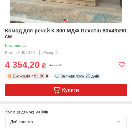
Комод для речей К-800 МДФ Пехотін 80х43х90
см
В наявності
Код: п-50023.01
Роздріб
4 354,20
₴
4 838 ₴
Економія
483.80 ₴
Залишилось
25 днів
Купити
Колір (відтінок) меблів
Дуб сонома