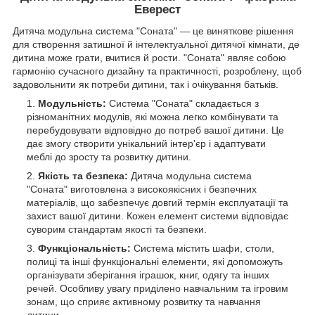
Еверест
Дитяча модульна система "Соната" — це виняткове рішення
для створення затишної й інтелектуальної дитячої кімнати, де
дитина може грати, вчитися й рости. "Соната" являє собою
гармонію сучасного дизайну та практичності, розроблену, щоб
задовольнити як потреби дитини, так і очікування батьків.
Модульність:
Система "Соната" складається з
різноманітних модулів, які можна легко комбінувати та
перебудовувати відповідно до потреб вашої дитини. Це
дає змогу створити унікальний інтер'єр і адаптувати
меблі до зросту та розвитку дитини.
Якість та безпека:
Дитяча модульна система
"Соната" виготовлена з високоякісних і безпечних
матеріалів, що забезпечує довгий термін експлуатації та
захист вашої дитини. Кожен елемент системи відповідає
суворим стандартам якості та безпеки.
Функціональність:
Система містить шафи, столи,
полиці та інші функціональні елементи, які допоможуть
організувати зберігання іграшок, книг, одягу та інших
речей. Особливу увагу приділено навчальним та ігровим
зонам, що сприяє активному розвитку та навчання
дитини.