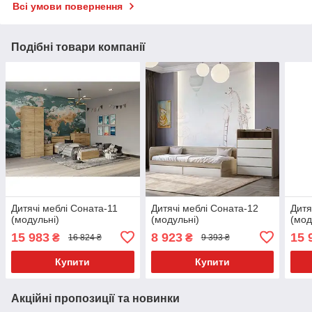
Всі умови повернення
Подібні товари компанії
Дитячі меблі Соната-11
Дитячі меблі Соната-12
Дитя
(модульні)
(модульні)
(мод
15 983
8 923
15 
₴
₴
16 824 ₴
9 393 ₴
Купити
Купити
Акційні пропозиції та новинки