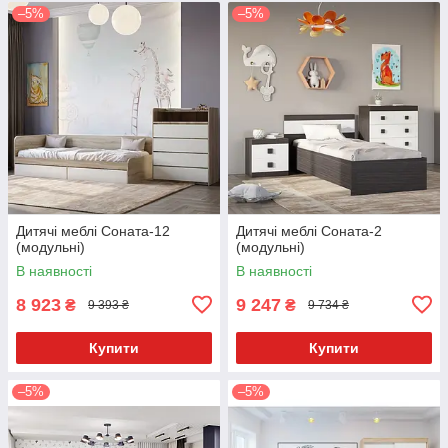
–5%
–5%
Дитячі меблі Соната-12
Дитячі меблі Соната-2
(модульні)
(модульні)
В наявності
В наявності
8 923
9 247
₴
₴
9 393 ₴
9 734 ₴
Купити
Купити
–5%
–5%