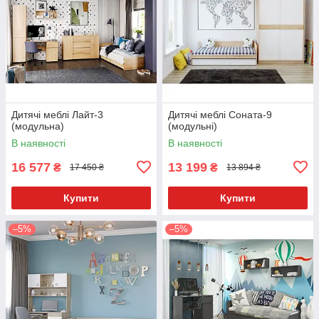
Дитячі меблі Лайт-3
Дитячі меблі Соната-9
(модульна)
(модульні)
В наявності
В наявності
16 577
13 199
₴
₴
17 450 ₴
13 894 ₴
Купити
Купити
–5%
–5%