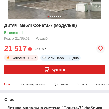
Дитячі меблі Соната-7 (модульні)
В наявності
Код: е-21785.01
Роздріб
21 517
₴
22 649 ₴
Економія
1132 ₴
Залишилось
25 днів
Купити
Опис
Характеристики
Доставка
Оплата
Умови п
Опис
Дитяча модульна система "Соната-7" фабрика