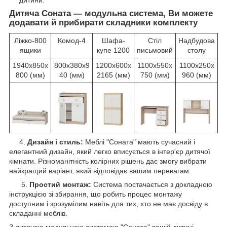
Дитяча Соната — модульна система, Ви можете
додавати й прибирати складники комплекту
Ліжко-800
Комод-4
Шафа-
Стіл
Надбудова
ящики
купе 1200
письмовий
столу
1940х850х
800х380х9
1200х600х
1100х550х
1100х250х
800 (мм)
40 (мм)
2165 (мм)
750 (мм)
960 (мм)
4.
Дизайн і стиль:
Меблі "Соната" мають сучасний і
елегантний дизайн, який легко вписується в інтер'єр дитячої
кімнати. Різноманітність колірних рішень дає змогу вибрати
найкращий варіант, який відповідає вашим перевагам.
5.
Простий монтаж:
Система постачається з докладною
інструкцією зі збирання, що робить процес монтажу
доступним і зрозумілим навіть для тих, хто не має досвіду в
складанні меблів.