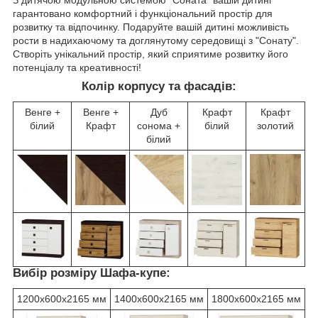
З дитячою модульною системою "Соната" вашій дитині
гарантовано комфортний і функціональний простір для
розвитку та відпочинку. Подаруйте вашій дитині можливість
рости в надихаючому та доглянутому середовищі з "Сонату".
Створіть унікальний простір, який сприятиме розвитку його
потенціалу та креативності!
Колір корпусу та фасадів:
Венге +
Венге +
Дуб
Крафт
Крафт
білий
Крафт
сонома +
білий
золотий
білий
Вибір розміру Шафа-купе:
1200х600х2165 мм
1400х600х2165 мм
1800х600х2165 мм