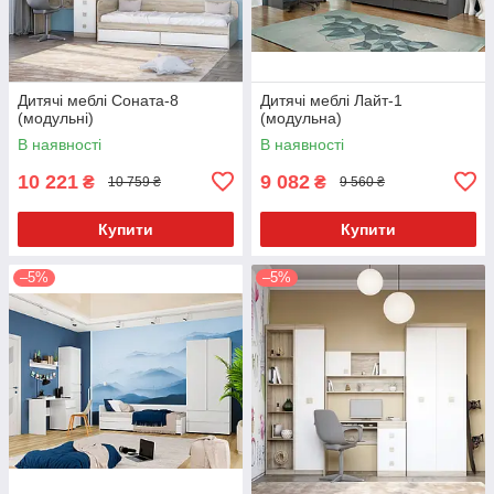
Дитячі меблі Соната-8
Дитячі меблі Лайт-1
(модульні)
(модульна)
В наявності
В наявності
10 221
9 082
₴
₴
10 759 ₴
9 560 ₴
Купити
Купити
–5%
–5%