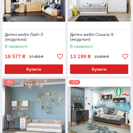
Дитячі меблі Лайт-3
Дитячі меблі Соната-9
(модульна)
(модульні)
В наявності
В наявності
16 577
13 199
₴
₴
17 450 ₴
13 894 ₴
Купити
Купити
–5%
–5%