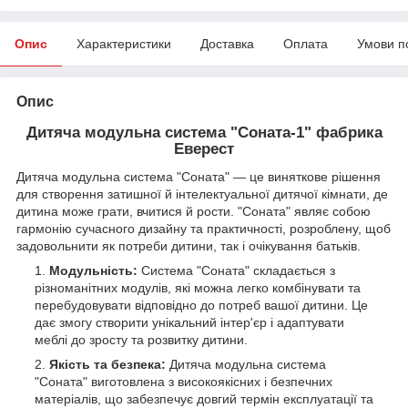
Опис
Характеристики
Доставка
Оплата
Умови п
Опис
Дитяча модульна система "Соната-1" фабрика
Еверест
Дитяча модульна система "Соната" — це виняткове рішення
для створення затишної й інтелектуальної дитячої кімнати, де
дитина може грати, вчитися й рости. "Соната" являє собою
гармонію сучасного дизайну та практичності, розроблену, щоб
задовольнити як потреби дитини, так і очікування батьків.
Модульність:
Система "Соната" складається з
різноманітних модулів, які можна легко комбінувати та
перебудовувати відповідно до потреб вашої дитини. Це
дає змогу створити унікальний інтер'єр і адаптувати
меблі до зросту та розвитку дитини.
Якість та безпека:
Дитяча модульна система
"Соната" виготовлена з високоякісних і безпечних
матеріалів, що забезпечує довгий термін експлуатації та