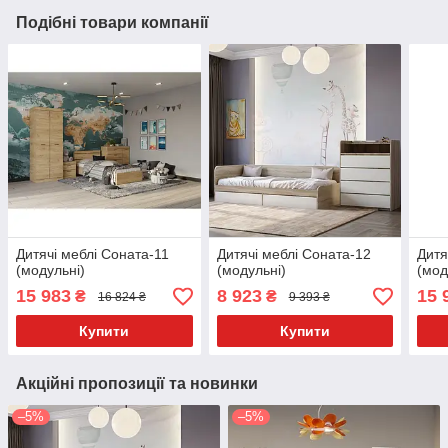
Подібні товари компанії
Дитячі меблі Соната-11
Дитячі меблі Соната-12
Дитя
(модульні)
(модульні)
(мод
15 983
8 923
15 
₴
₴
16 824 ₴
9 393 ₴
Купити
Купити
Акційні пропозиції та новинки
–5%
–5%