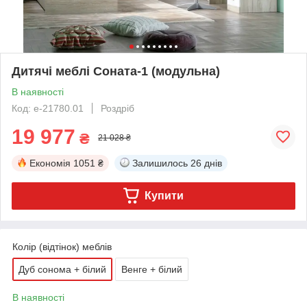
Дитячі меблі Соната-1 (модульна)
В наявності
Код: е-21780.01
Роздріб
19 977
₴
21 028 ₴
Економія
1051 ₴
Залишилось
26 днів
Купити
Колір (відтінок) меблів
Дуб сонома + білий
Венге + білий
В наявності