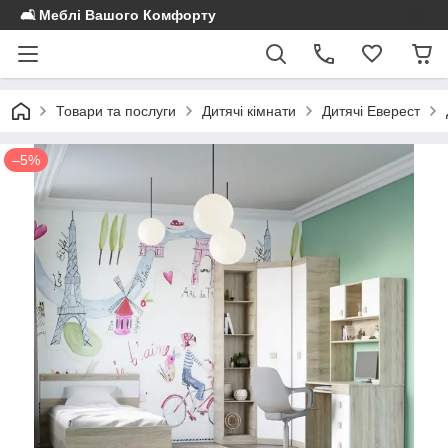
🛋️ Меблі Вашого Комфорту
Товари та послуги
Дитячі кімнати
Дитячі Еверест
–5%