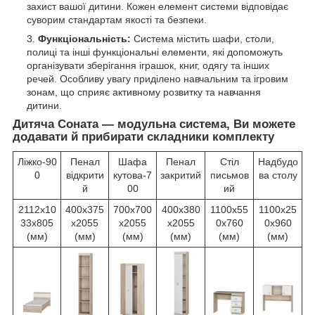
захист вашої дитини. Кожен елемент системи відповідає
суворим стандартам якості та безпеки.
Функціональність:
Система містить шафи, столи,
полиці та інші функціональні елементи, які допоможуть
організувати зберігання іграшок, книг, одягу та інших
речей. Особливу увагу приділено навчальним та ігровим
зонам, що сприяє активному розвитку та навчання
дитини.
Дитяча Соната — модульна система, Ви можете
додавати й прибирати складники комплекту
Ліжко-90
Пенал
Шафа
Пенал
Стіл
Надбудо
0
відкрити
кутова-7
закритий
письмов
ва столу
й
00
ий
2112х10
400х375
700х700
400х380
1100х55
1100х25
33х805
х2055
х2055
х2055
0х760
0х960
(мм)
(мм)
(мм)
(мм)
(мм)
(мм)