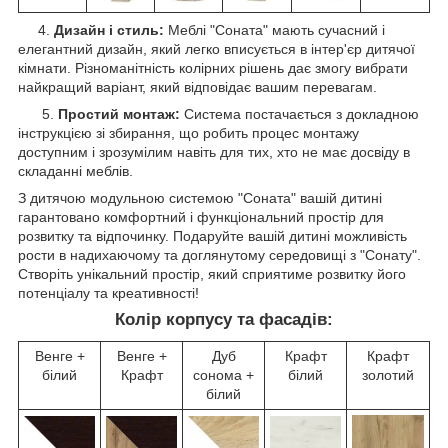
4.
Дизайн і стиль:
Меблі "Соната" мають сучасний і
елегантний дизайн, який легко вписується в інтер'єр дитячої
кімнати. Різноманітність колірних рішень дає змогу вибрати
найкращий варіант, який відповідає вашим перевагам.
5.
Простий монтаж:
Система постачається з докладною
інструкцією зі збирання, що робить процес монтажу
доступним і зрозумілим навіть для тих, хто не має досвіду в
складанні меблів.
З дитячою модульною системою "Соната" вашій дитині
гарантовано комфортний і функціональний простір для
розвитку та відпочинку. Подаруйте вашій дитині можливість
рости в надихаючому та доглянутому середовищі з "Сонату".
Створіть унікальний простір, який сприятиме розвитку його
потенціалу та креативності!
Колір корпусу та фасадів:
Венге +
Венге +
Дуб
Крафт
Крафт
білий
Крафт
сонома +
білий
золотий
білий