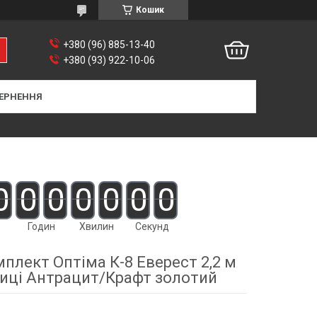
Кошик
+380 (96) 885-13-40
+380 (93) 922-10-06
ЕРНЕННЯ
0
0
0
0
0
0
0
Годин
Хвилин
Секунд
плект Оптіма К-8 Еверест 2,2 м
ниці Антрацит/Крафт золотий