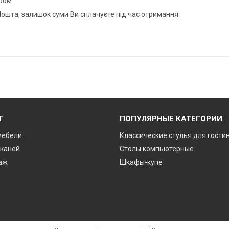
єром
ошта, залишок суми Ви сплачуєте під час отримання
Г
ПОПУЛЯРНЫЕ КАТЕГОРИИ
мебели
Классические стулья для гости
тканей
Столы компьютерные
аж
Шкафы-купе