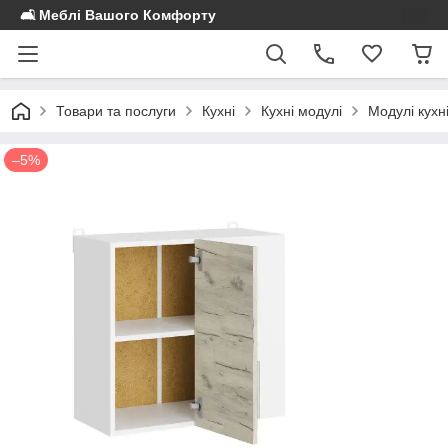
🛋️ Меблі Вашого Комфорту
Товари та послуги
Кухні
Кухні модулі
Модулі кухн
–5%