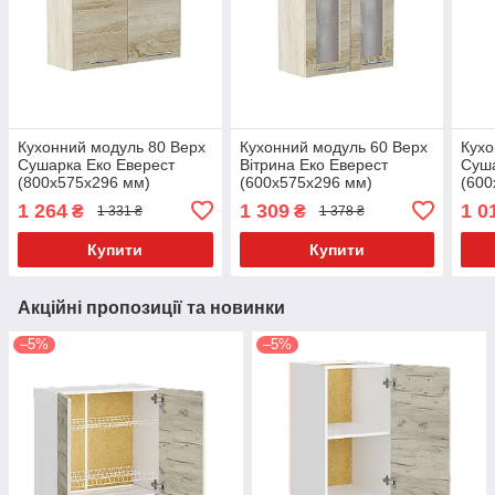
Кухонний модуль 80 Верх
Кухонний модуль 60 Верх
Кухо
Сушарка Еко Еверест
Вітрина Еко Еверест
Суша
(800х575х296 мм)
(600х575х296 мм)
(600
Сонома/Сонома
Сонома/Сонома
Сон
1 264
1 309
1 0
₴
₴
1 331 ₴
1 378 ₴
Купити
Купити
Акційні пропозиції та новинки
–5%
–5%