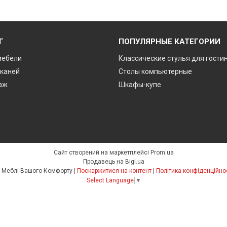
Г
ПОПУЛЯРНЫЕ КАТЕГОРИИ
мебели
Классические стулья для гости
тканей
Столы компьютерные
аж
Шкафы-купе
Сайт створений на маркетплейсі
Prom.ua
Продавець на Bigl.ua
🛋️ Меблі Вашого Комфорту |
Поскаржитися на контент
|
Політика конфіденційно
Select Language
▼