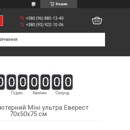
Кошик
+380 (96) 885-13-40
+380 (93) 922-10-06
ЕРНЕННЯ
0
0
0
0
0
0
0
Годин
Хвилин
Секунд
'ютерний Міні ультра Еверест
70x50х75 см