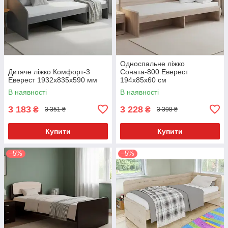
Односпальне ліжко
Дитяче ліжко Комфорт-3
Соната-800 Еверест
Еверест 1932х835х590 мм
194x85x60 см
В наявності
В наявності
3 183
3 228
₴
₴
3 351 ₴
3 398 ₴
Купити
Купити
–5%
–5%