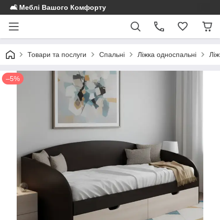
🛋️ Меблі Вашого Комфорту
Товари та послуги
Спальні
Ліжка односпальні
Ліж
–5%