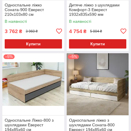
Односпальне ліжко
Дитяче ліжко з шухлядами
Соната-900 Еверест
Комфорт-3 Еверест
210x103x80 см
1932х835х590 мм
В наявності
В наявності
3 762
4 754
₴
₴
3 960 ₴
5 004 ₴
Купити
Купити
–5%
–5%
Односпальне Ліжко-800 з
Односпальне ліжко з
шухлядами Еверест
шухлядами Соната-800
194x85x60 см
Еверест 194x85х60 см