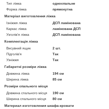
Тип ліжка
односпальне
Форма ліжка
прямокутна
Матеріал виготовлення ліжка
Ізніжжя ліжка
ДСП ламінована
Каркас ліжка
ламінована ДСП
Узголів'я ліжка
ДСП ламінована
Комплектація ліжка
Висувний ящик
2 шт.
Підголів'я
Так
Узніжжя
Так
Габаритні розміри ліжка
Довжина ліжка
194 см
Ширина ліжка
85 см
Розміри спального місця
Довжина спального місця
190 см
Ширина спального місця
80 см
Материал изготовления шкафа-кровати