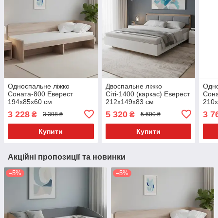
Односпальне ліжко
Двоспальне ліжко
Одно
Соната-800 Еверест
Сіті-1400 (каркас) Еверест
Сона
194x85x60 см
212х149x83 см
210x
3 228
5 320
3 7
₴
₴
3 398 ₴
5 600 ₴
Купити
Купити
Акційні пропозиції та новинки
–5%
–5%