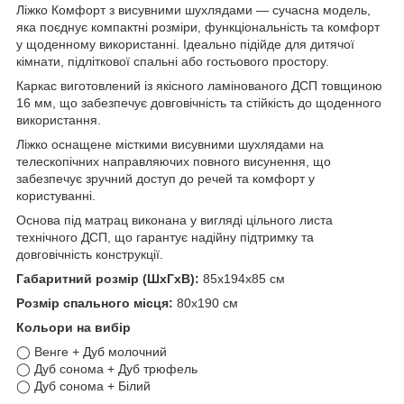
Ліжко Комфорт з висувними шухлядами — сучасна модель,
яка поєднує компактні розміри, функціональність та комфорт
у щоденному використанні. Ідеально підійде для дитячої
кімнати, підліткової спальні або гостьового простору.
Каркас виготовлений із якісного ламінованого ДСП товщиною
16 мм, що забезпечує довговічність та стійкість до щоденного
використання.
Ліжко оснащене місткими висувними шухлядами на
телескопічних направляючих повного висунення, що
забезпечує зручний доступ до речей та комфорт у
користуванні.
Основа під матрац виконана у вигляді цільного листа
технічного ДСП, що гарантує надійну підтримку та
довговічність конструкції.
Габаритний розмір (ШхГхВ):
85х194х85 см
Розмір спального місця:
80х190 см
Кольори на вибір
◯ Венге + Дуб молочний
◯ Дуб сонома + Дуб трюфель
◯ Дуб сонома + Білий