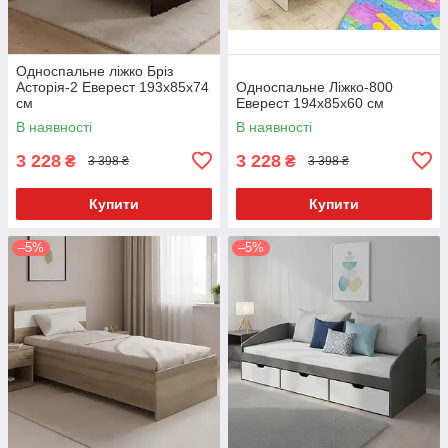
Односпальне ліжко Бріз
Асторія-2 Еверест 193x85x74
Односпальне Ліжко-800
см
Еверест 194x85x60 см
В наявності
В наявності
3 228
3 228
₴
₴
3 398 ₴
3 398 ₴
Купити
Купити
–5%
–5%