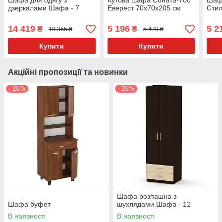
Шафа для одягу з
Кутова шафа Соната-700
Шаф
дзеркалами Шафа - 7
Еверест 70x70x205 см
Сти
14 419
5 196
5 2
₴
₴
19 355 ₴
5 470 ₴
Купити
Купити
Акційні пропозиції та новинки
–26%
–26%
Шафа розпашна з
Шафа буфет
шухлядами Шафа - 12
В наявності
В наявності