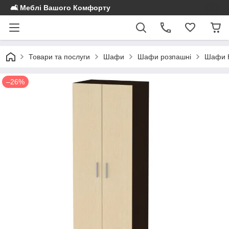
🛋️ Меблі Вашого Комфорту
Товари та послуги
Шафи
Шафи розпашні
Шафи К
–26%