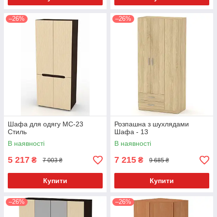
–26%
–26%
Шафа для одягу МС-23
Розпашна з шухлядами
Стиль
Шафа - 13
В наявності
В наявності
5 217
7 215
₴
₴
7 003 ₴
9 685 ₴
Купити
Купити
–26%
–26%