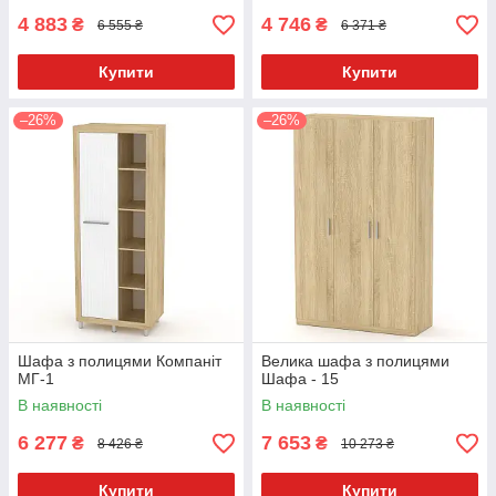
4 883
4 746
₴
₴
6 555 ₴
6 371 ₴
Купити
Купити
–26%
–26%
Шафа з полицями Компаніт
Велика шафа з полицями
МГ-1
Шафа - 15
В наявності
В наявності
6 277
7 653
₴
₴
8 426 ₴
10 273 ₴
Купити
Купити