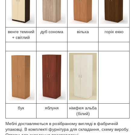
венге темний
дуб сонома
вільха
горіх екко
+ світлий
бук
яблуня
німфея альба
(білий)
Меблі доставляються в розібраному вигляді в фабричній
упаковці. В комплекті фурнітура для складання, схему виробу.
Отвори для складання просвердлені.