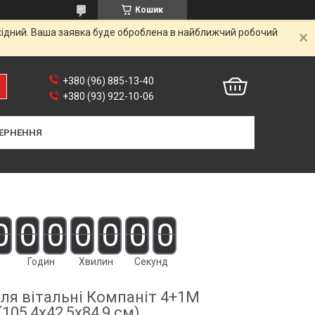
Кошик
ихідний. Ваша заявка буде оброблена в найближчий робочий
+380 (96) 885-13-40
+380 (93) 922-10-06
ЕРНЕННЯ
0
0
0
0
0
0
0
Годин
Хвилин
Секунд
ля вітальні Компаніт 4+1М
(105,4х42,5х84,9 см)