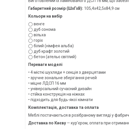
Виготовлений із ламінованого ДСП 16 мм, що забезпеч
Габаритний розмір (ШхГхВ):
105,4х42,5х84,9 см
Кольори на вибір
◯ венге
◯ дуб сонома
◯ вільха
◯ горіх
◯ білий (німфея альба)
◯ дуб крафт золотий
◯ бетон (ательє світлий)
Переваги моделі
• 4 місткі шухляди + секція з дверцятами
• зручне зональне зберігання речей
• міцне ЛДСП 16 мм
• універсальний сучасний дизайн
• стійка конструкція на ніжках
• підходить для будь-якої кімнати
Комплектація, доставка та оплата
Меблі постачаються в розібраному вигляді у фабрич
Доставка по Києву
— кур’єром, оплата при отриманн