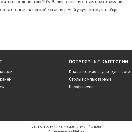
ми за передоплатою 20%. Залишок сплачується при отриманні.
 та організованого зберігання речей у сучасному інтер’єрі.
Г
ПОПУЛЯРНЫЕ КАТЕГОРИИ
мебели
Классические стулья для гости
тканей
Столы компьютерные
аж
Шкафы-купе
Сайт створений на маркетплейсі
Prom.ua
Продавець на Bigl.ua