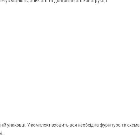
ує міцність, стійкість та довговічність конструкції.
ній упаковці. У комплект входить вся необхідна фурнітура та схем
і.