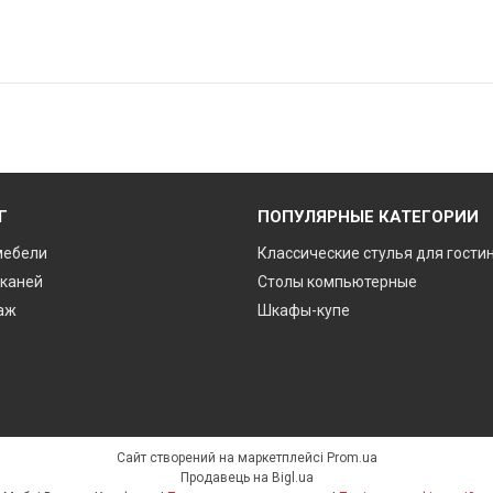
Г
ПОПУЛЯРНЫЕ КАТЕГОРИИ
мебели
Классические стулья для гости
тканей
Столы компьютерные
аж
Шкафы-купе
Сайт створений на маркетплейсі
Prom.ua
Продавець на Bigl.ua