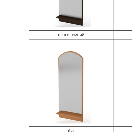
венге темний
бук