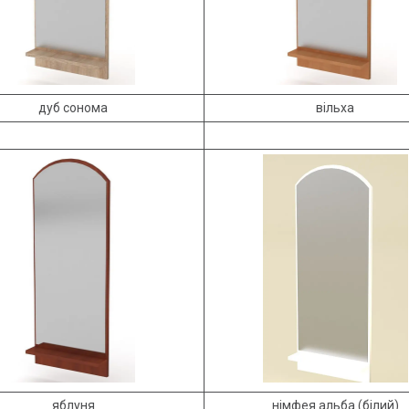
дуб сонома
вільха
яблуня
німфея альба (білий)