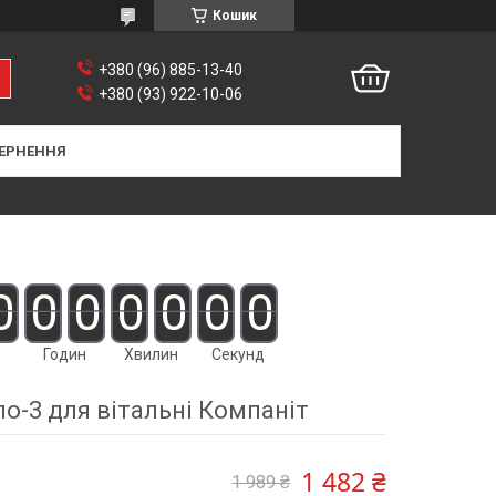
Кошик
+380 (96) 885-13-40
+380 (93) 922-10-06
ЕРНЕННЯ
0
0
0
0
0
0
0
Годин
Хвилин
Секунд
о-3 для вітальні Компаніт
1 482 ₴
1 989 ₴