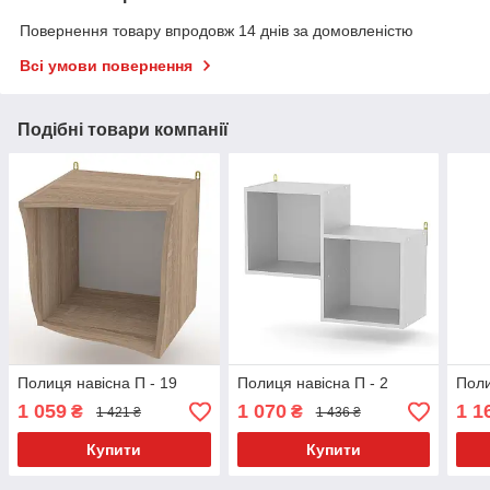
Повернення товару впродовж 14 днів за домовленістю
Всі умови повернення
Подібні товари компанії
Полиця навісна П - 19
Полиця навісна П - 2
Поли
1 059
1 070
1 1
₴
₴
1 421 ₴
1 436 ₴
Купити
Купити