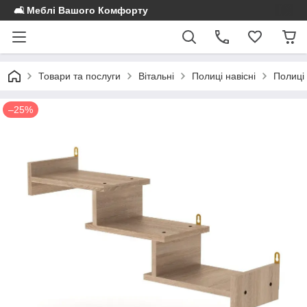
🛋️ Меблі Вашого Комфорту
Товари та послуги
Вітальні
Полиці навісні
Полиці 
–25%