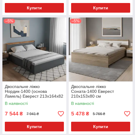
Купити
Купити
–5%
–5%
Двоспальне ліжко
Двоспальне ліжко
Нордик-1400 (основа
Соната-1400 Еверест
Ламель) Еверест 213x164x82
210x153x80 см
см
В наявності
В наявності
7 544
5 478
₴
₴
7 941 ₴
5 766 ₴
Купити
Купити