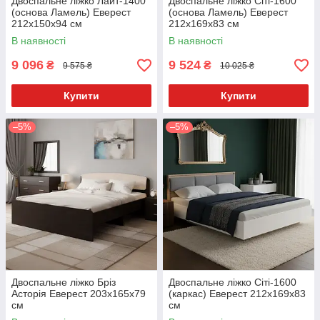
Двоспальне ліжко Лайт-1400
Двоспальне ліжко Сіті-1600
(основа Ламель) Еверест
(основа Ламель) Еверест
212x150x94 см
212х169x83 см
В наявності
В наявності
9 096
9 524
₴
₴
9 575 ₴
10 025 ₴
Купити
Купити
–5%
–5%
Двоспальне ліжко Бріз
Двоспальне ліжко Сіті-1600
Асторія Еверест 203x165x79
(каркас) Еверест 212х169x83
см
см