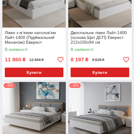
Ліжко з м'яким наголов'ям
Двоспальне ліжко Лайт-1400
Лайт-1400 (Підіймальний
(основа Щит ДСП) Еверест
Механізм) Еверест
212x150x94 см
212x150x94 см
В наявності
В наявності
11 860
8 197
₴
₴
12 484 ₴
8 628 ₴
Купити
Купити
–5%
–5%