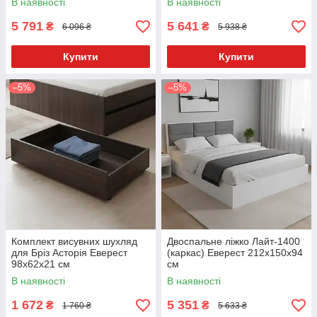
В наявності
В наявності
5 791
5 641
₴
₴
6 096 ₴
5 938 ₴
Купити
Купити
–5%
–5%
Комплект висувних шухляд
Двоспальне ліжко Лайт-1400
для Бріз Асторія Еверест
(каркас) Еверест 212x150x94
98х62х21 см
см
В наявності
В наявності
1 672
5 351
₴
₴
1 760 ₴
5 633 ₴