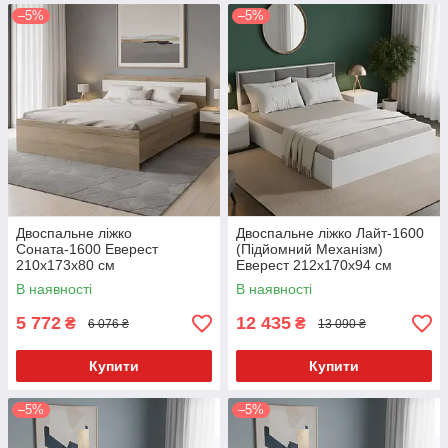
–5%
–5%
Двоспальне ліжко
Двоспальне ліжко Лайт-1600
Соната-1600 Еверест
(Підйомний Механізм)
210x173x80 см
Еверест 212x170x94 см
В наявності
В наявності
5 772
12 435
₴
₴
6 076 ₴
13 090 ₴
Купити
Купити
–5%
–5%