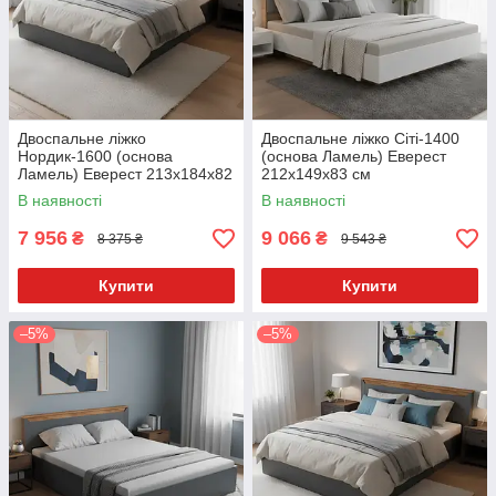
Двоспальне ліжко
Двоспальне ліжко Сіті-1400
Нордик-1600 (основа
(основа Ламель) Еверест
Ламель) Еверест 213x184x82
212х149x83 см
см
В наявності
В наявності
7 956
9 066
₴
₴
8 375 ₴
9 543 ₴
Купити
Купити
–5%
–5%