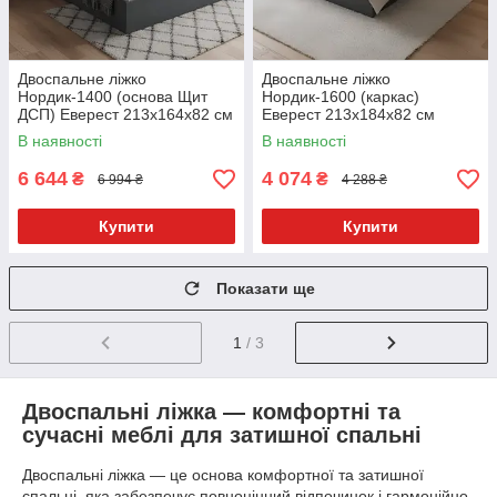
Двоспальне ліжко
Двоспальне ліжко
Нордик-1400 (основа Щит
Нордик-1600 (каркас)
ДСП) Еверест 213x164x82 см
Еверест 213x184x82 см
В наявності
В наявності
6 644
4 074
₴
₴
6 994 ₴
4 288 ₴
Купити
Купити
Показати ще
1
/ 3
Двоспальні ліжка — комфортні та
сучасні меблі для затишної спальні
Двоспальні ліжка — це основа комфортної та затишної
спальні, яка забезпечує повноцінний відпочинок і гармонійно