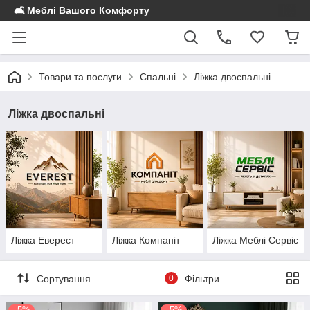
🛋️ Меблі Вашого Комфорту
Товари та послуги
Спальні
Ліжка двоспальні
Ліжка двоспальні
Ліжка Еверест
Ліжка Компаніт
Ліжка Меблі Сервіс
Сортування
0
Фільтри
–5%
–5%