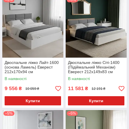
Двоспальне ліжко Лайт-1600
Двоспальне ліжко Сіті-1400
(основа Ламель) Еверест
(Підіймальний Механізм)
212x170x94 см
Еверест 212х149x83 см
В наявності
В наявності
9 556
11 581
₴
₴
10 059 ₴
12 191 ₴
Купити
Купити
–5%
–5%