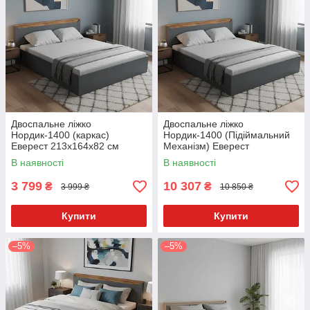
Двоспальне ліжко
Двоспальне ліжко
Нордик-1400 (каркас)
Нордик-1400 (Підіймальний
Еверест 213x164x82 см
Механізм) Еверест
213x164x82 см
В наявності
В наявності
3 799
10 307
₴
₴
3 999 ₴
10 850 ₴
Купити
Купити
–5%
–5%