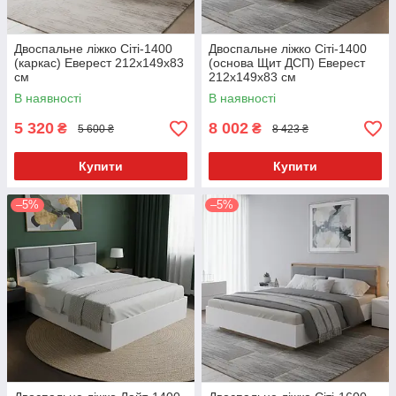
Двоспальне ліжко Сіті-1400
Двоспальне ліжко Сіті-1400
(каркас) Еверест 212х149x83
(основа Щит ДСП) Еверест
см
212х149x83 см
В наявності
В наявності
5 320
8 002
₴
₴
5 600 ₴
8 423 ₴
Купити
Купити
–5%
–5%