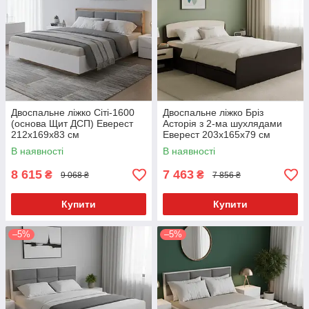
Двоспальне ліжко Сіті-1600
Двоспальне ліжко Бріз
(основа Щит ДСП) Еверест
Асторія з 2-ма шухлядами
212х169x83 см
Еверест 203x165x79 см
В наявності
В наявності
8 615
7 463
₴
₴
9 068 ₴
7 856 ₴
Купити
Купити
–5%
–5%