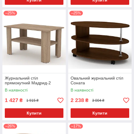
Купити
Купити
–25%
–25%
Журнальний стіл
Овальний журнальний стіл
прямокутний Мадрид-2
Соната
В наявності
В наявності
1 427
2 238
₴
₴
1 915 ₴
3 004 ₴
Купити
Купити
–26%
–17%