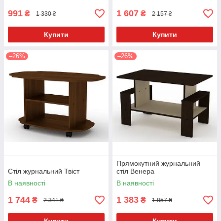
991
1 607
₴
₴
1 330 ₴
2 157 ₴
Купити
Купити
–26%
–26%
Прямокутний журнальний
Стіл журнальний Твіст
стіл Венера
В наявності
В наявності
1 744
1 383
₴
₴
2 341 ₴
1 857 ₴