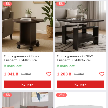
–5%
–5%
Стіл журнальний Візит
Стіл журнальний СЖ-2
Еверест 60x60x60 см
Еверест 60x60х47 см
В наявності
В наявності
1 041
1 203
₴
₴
1 096 ₴
1 266 ₴
Купити
Купити
–5%
–25%