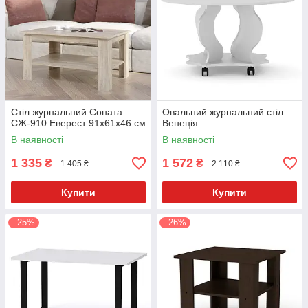
Стіл журнальний Соната
Овальний журнальний стіл
СЖ-910 Еверест 91x61х46 см
Венеція
В наявності
В наявності
1 335
1 572
₴
₴
1 405 ₴
2 110 ₴
Купити
Купити
–25%
–26%