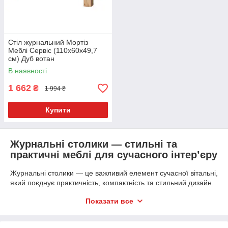
Стіл журнальний Мортіз
Меблі Сервіс (110х60х49,7
см) Дуб вотан
В наявності
1 662
₴
1 994 ₴
Купити
Журнальні столики — стильні та
практичні меблі для сучасного інтер’єру
Журнальні столики — це важливий елемент сучасної вітальні,
який поєднує практичність, компактність та стильний дизайн.
Такі меблі допомагають створити комфортний простір для
Показати все
відпочинку, зберігання дрібниць, декору або щоденного
користування.
У каталозі MVK Меблі представлені сучасні журнальні