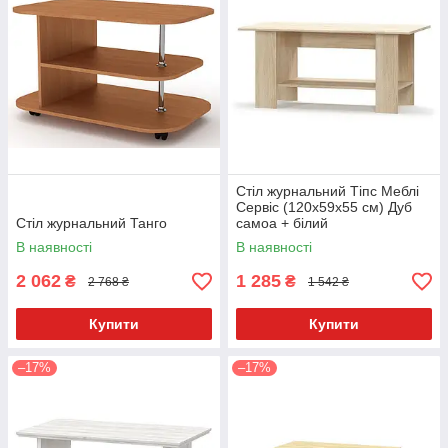
Стіл журнальний Тіпс Меблі
Сервіс (120х59х55 см) Дуб
Стіл журнальний Танго
самоа + білий
В наявності
В наявності
2 062
1 285
₴
₴
2 768 ₴
1 542 ₴
Купити
Купити
–17%
–17%