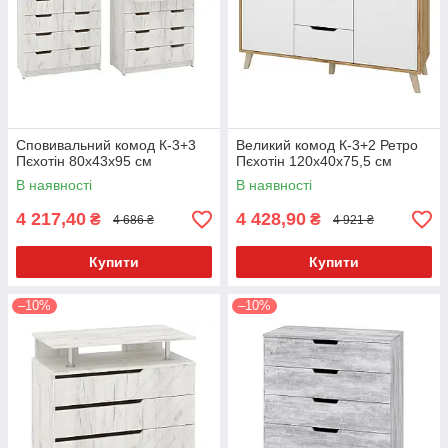
Сповивальний комод К-3+3
Великий комод К-3+2 Ретро
Пєхотін 80х43х95 см
Пєхотін 120х40х75,5 см
В наявності
В наявності
4 217,40
4 428,90
₴
₴
4 686 ₴
4 921 ₴
Купити
Купити
–10%
–10%