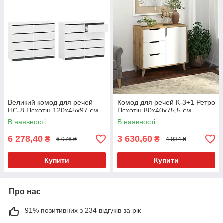
Великий комод для речей
Комод для речей К-3+1 Ретро
НС-8 Пєхотін 120х45х97 см
Пєхотін 80х40х75,5 см
В наявності
В наявності
6 278,40
3 630,60
₴
₴
6 976 ₴
4 034 ₴
Купити
Купити
Про нас
91% позитивних з 234 відгуків за рік