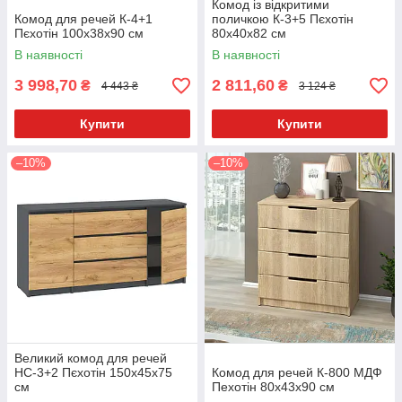
Комод із відкритими
Комод для речей К-4+1
поличкою К-3+5 Пєхотін
Пєхотін 100х38х90 см
80х40х82 см
В наявності
В наявності
3 998,70
2 811,60
₴
₴
4 443 ₴
3 124 ₴
Купити
Купити
–10%
–10%
Великий комод для речей
НС-3+2 Пєхотін 150х45х75
Комод для речей К-800 МДФ
см
Пехотін 80х43х90 см