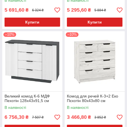
В наявності
В наявності
5 691,60
5 295,60
₴
₴
6 324 ₴
5 884 ₴
Купити
Купити
–10%
–10%
Великий комод К-6 МДФ
Комод для речей К-3+2 Еко
Пехотін 128х43х91,5 см
Пєхотін 80х43х80 см
В наявності
В наявності
6 756,30
3 466,80
₴
₴
7 507 ₴
3 852 ₴