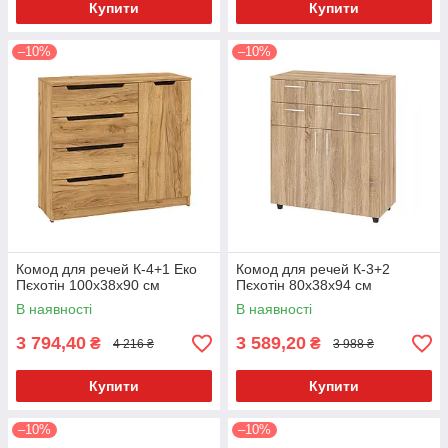
Купити
Купити
–10%
–10%
Комод для речей К-4+1 Еко
Комод для речей К-3+2
Пєхотін 100х38х90 см
Пєхотін 80х38х94 см
В наявності
В наявності
3 794,40
3 589,20
₴
₴
4 216 ₴
3 988 ₴
Купити
Купити
–10%
–10%