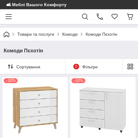
🛋️ Меблі Вашого Комфорту
Товари та послуги
Комоди
Комоди Пєхотін
Комоди Пєхотін
Сортування
0
Фільтри
–10%
–10%