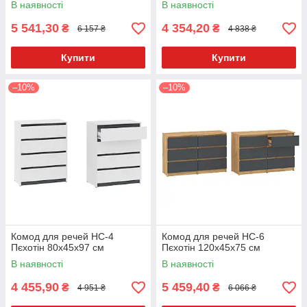
В наявності
В наявності
5 541,30
4 354,20
₴
₴
6 157 ₴
4 838 ₴
Купити
Купити
–10%
–10%
Комод для речей НС-4
Комод для речей НС-6
Пєхотін 80х45х97 см
Пєхотін 120х45х75 см
В наявності
В наявності
4 455,90
5 459,40
₴
₴
4 951 ₴
6 066 ₴