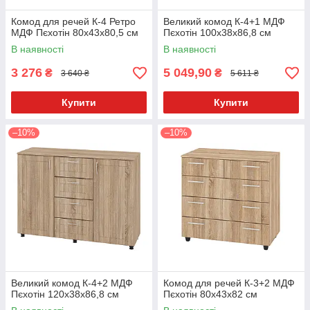
Комод для речей К-4 Ретро
Великий комод К-4+1 МДФ
МДФ Пєхотін 80х43х80,5 см
Пєхотін 100х38х86,8 см
В наявності
В наявності
3 276
5 049,90
₴
₴
3 640 ₴
5 611 ₴
Купити
Купити
–10%
–10%
Великий комод К-4+2 МДФ
Комод для речей К-3+2 МДФ
Пєхотін 120х38х86,8 см
Пєхотін 80х43х82 см