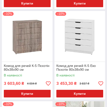
Купити
Купити
–10%
–10%
Комод для речей К-5 Пєхотін
Комод для речей К-5 Еко
80х38х90 см
Пєхотін 80х38х90 см
В наявності
В наявності
3 603,60
3 453,30
₴
₴
4 004 ₴
3 837 ₴
Купити
Купити
–10%
–10%