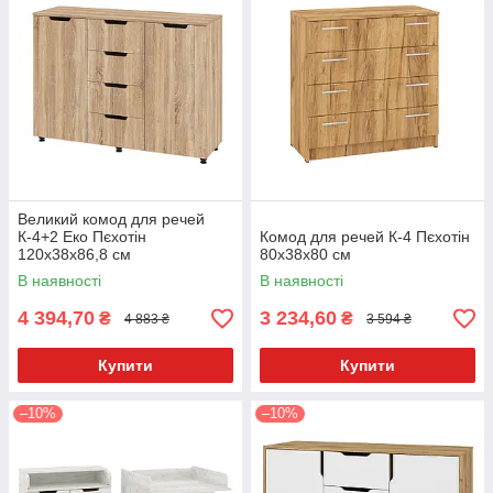
Великий комод для речей
К-4+2 Еко Пєхотін
Комод для речей К-4 Пєхотін
120х38х86,8 см
80х38х80 см
В наявності
В наявності
4 394,70
3 234,60
₴
₴
4 883 ₴
3 594 ₴
Купити
Купити
–10%
–10%