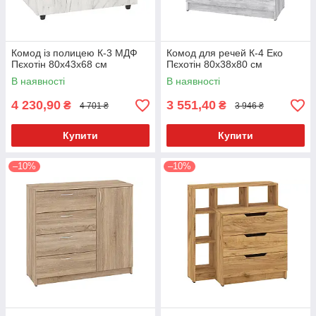
Комод із полицею К-3 МДФ
Комод для речей К-4 Еко
Пєхотін 80х43х68 см
Пєхотін 80х38х80 см
В наявності
В наявності
4 230,90
3 551,40
₴
₴
4 701 ₴
3 946 ₴
Купити
Купити
–10%
–10%