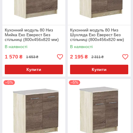
Кухонний модуль 80 Низ
Кухонний модуль 80 Низ
Мийка Еко Еверест Без
Шухляда Еко Еверест Без
стільниці (800х456х820 мм)
стільниці (800х456х820 мм)
Сонома/Трюфель
Сонома/Трюфель
В наявності
В наявності
1 570
2 195
₴
₴
1 653 ₴
2 311 ₴
Купити
Купити
–5%
–5%