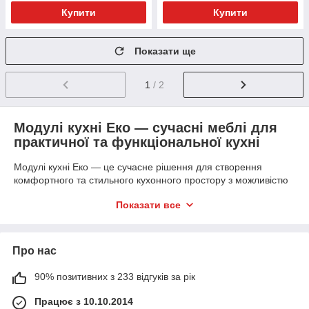
Купити
Купити
Показати ще
1
/ 2
Модулі кухні Еко — сучасні меблі для
практичної та функціональної кухні
Модулі кухні Еко — це сучасне рішення для створення
комфортного та стильного кухонного простору з можливістю
індивідуального компонування меблів. Модульна система
Показати все
дозволяє самостійно обирати необхідні секції та створювати
кухню відповідно до розміру приміщення, планування та
особистих потреб.
Про нас
У каталозі MVK Меблі представлені сучасні модулі кухні Еко у
різних розмірах, кольорах та конфігураціях. У нас ви можете
90% позитивних з 233 відгуків за рік
купити навісні кухонні шафи, підлогові модулі, пенали, секції
під техніку та інші елементи для створення функціональної
Працює з 10.10.2014
кухні.