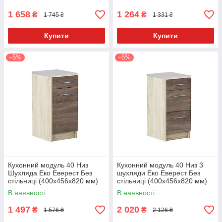
1 658
1 264
₴
₴
1 745 ₴
1 331 ₴
Купити
Купити
–5%
–5%
Кухонний модуль 40 Низ
Кухонний модуль 40 Низ 3
Шухляда Еко Еверест Без
шухляди Еко Еверест Без
стільниці (400х456х820 мм)
стільниці (400х456х820 мм)
Сонома/Трюфель
Сонома/Трюфель
В наявності
В наявності
1 497
2 020
₴
₴
1 576 ₴
2 126 ₴