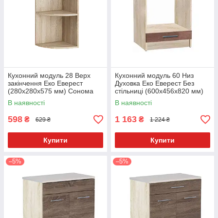
Кухонний модуль 28 Верх
Кухонний модуль 60 Низ
закінчення Еко Еверест
Духовка Еко Еверест Без
(280х280х575 мм) Сонома
стільниці (600х456х820 мм)
Сонома/Трюфель
В наявності
В наявності
598
1 163
₴
₴
629 ₴
1 224 ₴
Купити
Купити
–5%
–5%