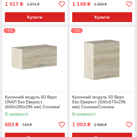
1 017
1 149
₴
₴
1 071 ₴
1 209 ₴
Купити
Купити
–5%
–5%
Кухонний модуль 60 Верх
Кухонний модуль 50 Верх
ОКАП Еко Еверест
Еко Еверест (500х575х296
(600х280х296 мм) Сонома/
мм) Сонома/Сонома
Сонома
В наявності
В наявності
683
1 003
₴
₴
719 ₴
1 056 ₴