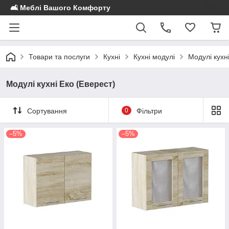
🛋️ Меблі Вашого Комфорту
Товари та послуги
Кухні
Кухні модулі
Модулі кухн
Модулі кухні Еко (Еверест)
Сортування
0
Фільтри
–5%
–5%