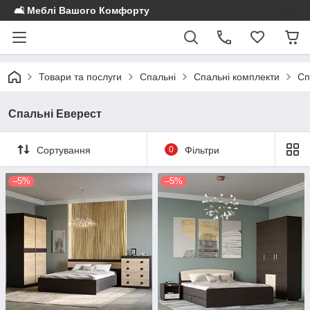
🛋️ Меблі Вашого Комфорту
Товари та послуги
Спальні
Спальні комплекти
Сп
Спальні Еверест
Сортування
0
Фільтри
–5%
–5%