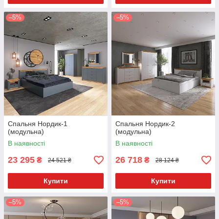
–5%
–5%
Спальня Нордик-1
Спальня Нордик-2
(модульна)
(модульна)
В наявності
В наявності
23 295
26 718
₴
₴
24 521 ₴
28 124 ₴
Купити
Купити
–5%
–5%