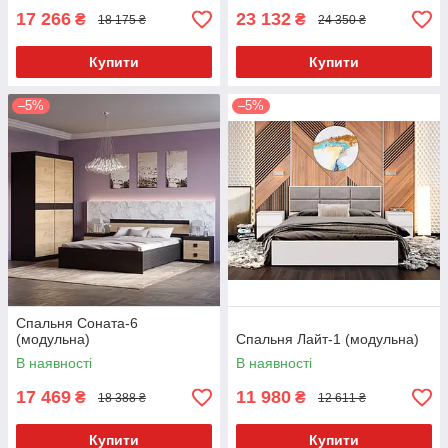
17 266
23 132
₴
₴
18 175 ₴
24 350 ₴
Купити
Купити
–5%
–5%
Спальня Соната-6
(модульна)
Спальня Лайт-1 (модульна)
В наявності
В наявності
17 469
11 980
₴
₴
18 388 ₴
12 611 ₴
Купити
Купити