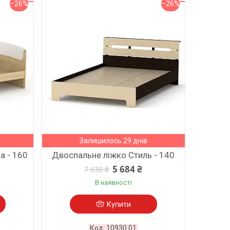
–26%
–26%
Залишилось 29 днів
а - 160
Двоспальне ліжко Стиль - 140
5 684 ₴
7 630 ₴
В наявності
Купити
10930.01