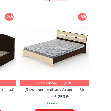
–26%
–25%
Залишилось 29 днів
т - 140
Двоспальне ліжко Стиль - 160
6 256 ₴
8 397 ₴
В наявності