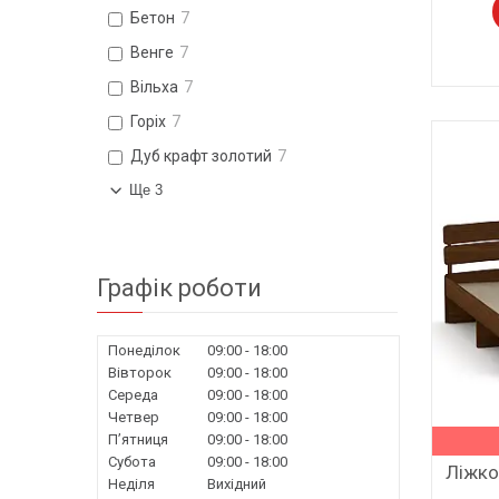
Бетон
7
Венге
7
Вільха
7
Горіх
7
Дуб крафт золотий
7
Ще 3
Графік роботи
Понеділок
09:00
18:00
Вівторок
09:00
18:00
Середа
09:00
18:00
Четвер
09:00
18:00
Пʼятниця
09:00
18:00
Субота
09:00
18:00
Ліжко
Неділя
Вихідний