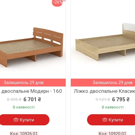
–26%
Залишилось 29 днів
Залишилось 29 днів
 двоспальне Модерн - 160
Ліжко двоспальне Класик
6 701 ₴
6 795 ₴
8 995 ₴
9 121 ₴
В наявності
В наявності
Купити
Купити
10926.01
10920.01