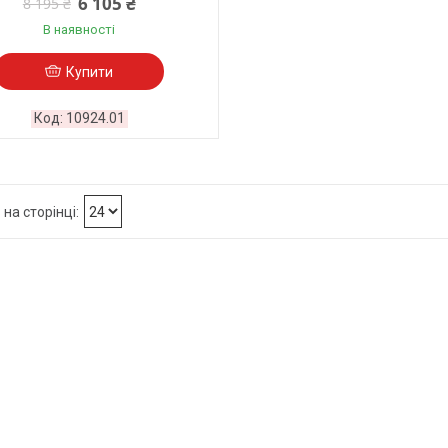
6 105 ₴
8 195 ₴
В наявності
Купити
10924.01