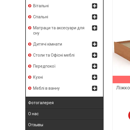
Вітальні
Спальні
Матраци та аксесуари для
сну
Дитячі кімнати
Столи та Офісні меблі
Передпокої
Кухні
Ліжко
Меблі в ванну
Фотогалерея
О нас
Отзывы