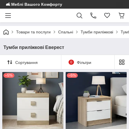
🛋️ Меблі Вашого Комфорту
Товари та послуги
Спальні
Тумби приліжкові
Тумб
Тумби приліжкові Еверест
Сортування
0
Фільтри
–5%
–5%