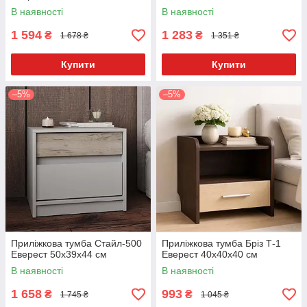
В наявності
В наявності
1 594
1 283
₴
₴
1 678 ₴
1 351 ₴
Купити
Купити
–5%
–5%
Приліжкова тумба Стайл-500
Приліжкова тумба Бріз Т-1
Еверест 50x39x44 см
Еверест 40x40x40 см
В наявності
В наявності
1 658
993
₴
₴
1 745 ₴
1 045 ₴