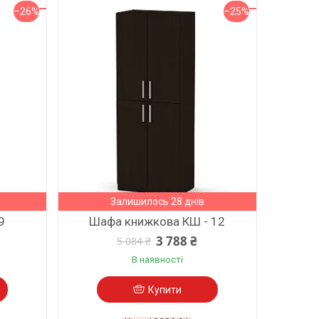
–26%
–25%
Залишилось 28 днів
9
Шафа книжкова КШ - 12
3 788 ₴
5 084 ₴
В наявності
Купити