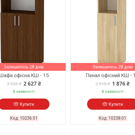
Залишилось 28 днів
Залишилось 28 днів
Шафа офісна КШ - 15
Пенал офісний КШ - 
2 627 ₴
1 876 ₴
3 526 ₴
2 518 ₴
В наявності
В наявності
Купити
Купити
10236.01
10238.01