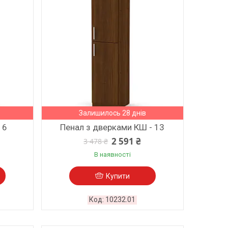
Залишилось 28 днів
16
Пенал з дверками КШ - 13
2 591 ₴
3 478 ₴
В наявності
Купити
10232.01