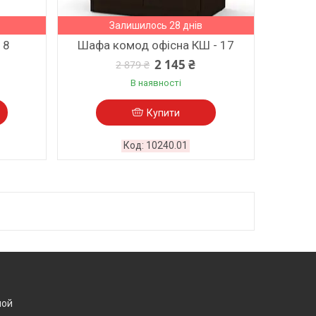
Залишилось 28 днів
 8
Шафа комод офісна КШ - 17
2 145 ₴
2 879 ₴
В наявності
Купити
10240.01
ной