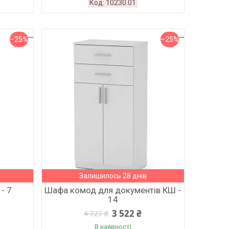
10230.01
–25%
–25%
Залишилось 28 днів
- 7
Шафа комод для документів КШ -
14
3 522 ₴
4 727 ₴
В наявності