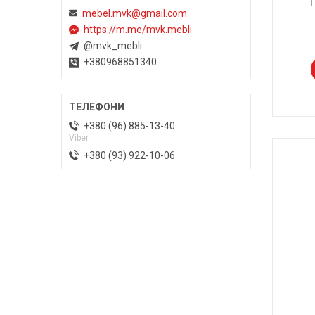
mebel.mvk@gmail.com
https://m.me/mvk.mebli
@mvk_mebli
+380968851340
+380 (96) 885-13-40
Viber
+380 (93) 922-10-06