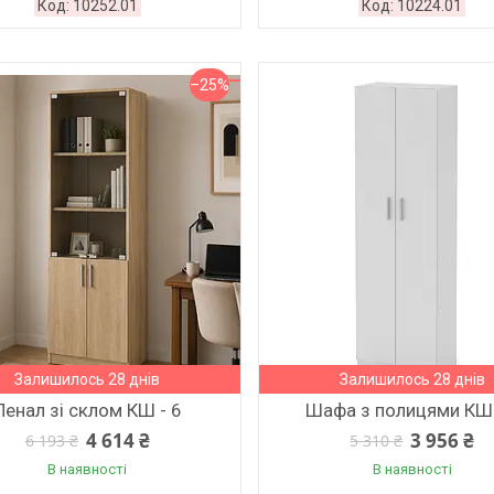
10252.01
10224.01
–25%
Залишилось 28 днів
Залишилось 28 днів
Пенал зі склом КШ - 6
Шафа з полицями КШ 
4 614 ₴
3 956 ₴
6 193 ₴
5 310 ₴
В наявності
В наявності