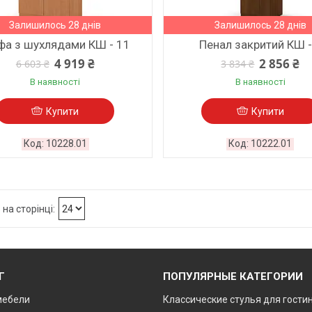
Залишилось 28 днів
Залишилось 28 днів
а з шухлядами КШ - 11
Пенал закритий КШ -
4 919 ₴
2 856 ₴
6 603 ₴
3 834 ₴
В наявності
В наявності
Купити
Купити
10228.01
10222.01
Г
ПОПУЛЯРНЫЕ КАТЕГОРИИ
мебели
Классические стулья для гости