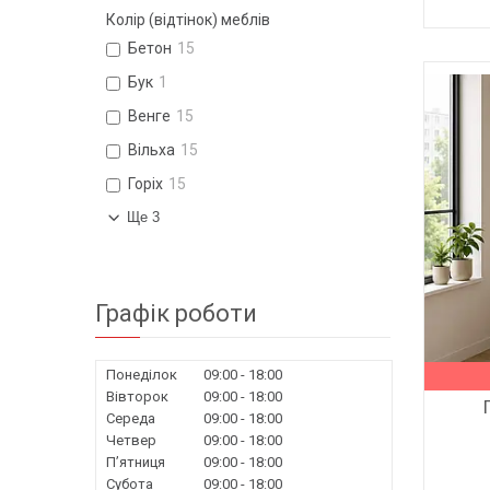
Колір (відтінок) меблів
Бетон
15
Бук
1
Венге
15
Вільха
15
Горіх
15
Ще 3
Графік роботи
Понеділок
09:00
18:00
Вівторок
09:00
18:00
Середа
09:00
18:00
Четвер
09:00
18:00
Пʼятниця
09:00
18:00
Субота
09:00
18:00