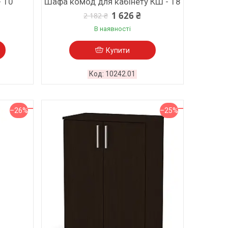
- 10
Шафа комод для кабінету КШ - 18
1 626 ₴
2 182 ₴
В наявності
Купити
10242.01
–26%
–25%