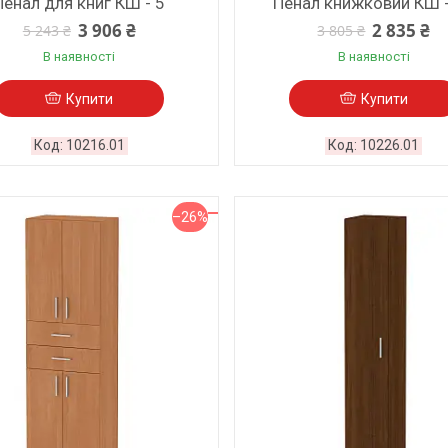
Пенал для книг КШ - 5
Пенал книжковий КШ 
3 906 ₴
2 835 ₴
5 243 ₴
3 805 ₴
В наявності
В наявності
Купити
Купити
10216.01
10226.01
–26%