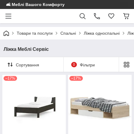
🛋️ Меблі Вашого Комфорту
Товари та послуги
Спальні
Ліжка односпальні
Ліж
Ліжка Меблі Сервіс
Сортування
0
Фільтри
–17%
–17%