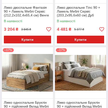
Ліжко двоспальне Фантазія
Ліжко двоспальне Тіпс 90 +
90 + Ламель Меблі Сервіс
Ламель Меблі Сервіс
(212,2х102,4х65,4 см) Венге
(203,2х95,6х60 см) Дуб
самоа + білий
В наявності
В наявності
3 204
4 481
₴
₴
3 845 ₴
5 377 ₴
Купити
Купити
–17%
–17%
Ліжко односпальне Бруклін
Ліжко односпальне Бруклін
90 + підйомний Вклад Меблі
90 + підйомний Вклад Меблі