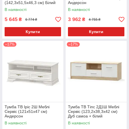
(142,3х51,5х46,3 см) Білий
Андерсон
В наявності
В наявності
5 645
3 962
₴
₴
6 774 ₴
4 755 ₴
Купити
Купити
–17%
–17%
Тумба ТВ Іріс 2Ш Меблі
Тумба ТВ Тіпс 2Д1Ш Меблі
Сервіс (121х51х47 см)
Сервіс (123,2х38,3х42 см)
Андерсон
Дуб самоа + білий
В наявності
В наявності