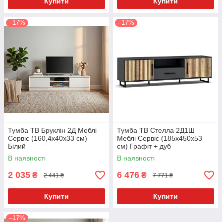
Купити
Купити
–17%
–17%
Тумба ТВ Бруклін 2Д Меблі
Тумба ТВ Стелла 2Д1Ш
Сервіс (160,4х40х33 см)
Меблі Сервіс (185х450х53
Білий
см) Графіт + дуб
В наявності
В наявності
2 035
6 476
₴
₴
2 441 ₴
7 771 ₴
Купити
Купити
–17%