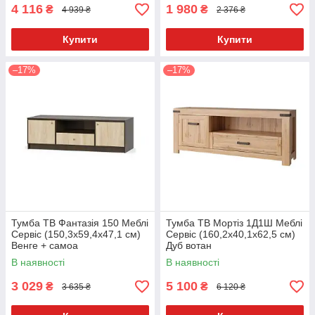
4 116
1 980
₴
₴
4 939 ₴
2 376 ₴
Купити
Купити
–17%
–17%
Тумба ТВ Фантазія 150 Меблі
Тумба ТВ Мортіз 1Д1Ш Меблі
Сервіс (150,3х59,4х47,1 см)
Сервіс (160,2х40,1х62,5 см)
Венге + самоа
Дуб вотан
В наявності
В наявності
3 029
5 100
₴
₴
3 635 ₴
6 120 ₴