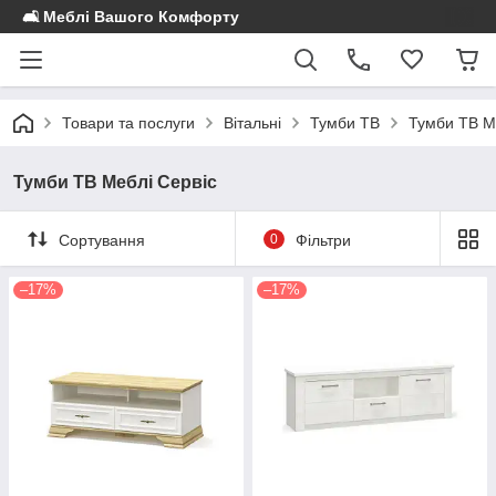
🛋️ Меблі Вашого Комфорту
Товари та послуги
Вітальні
Тумби ТВ
Тумби ТВ М
Тумби ТВ Меблі Сервіс
Сортування
0
Фільтри
–17%
–17%